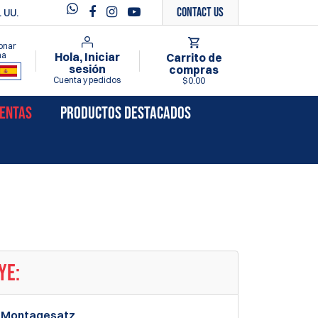
Contact Us
 UU.
onar
ma
Hola, Iniciar
Carrito de
sesión
compras
Cuenta y pedidos
$0.00
VENTAS
PRODUCTOS DESTACADOS
YE:
er Montagesatz