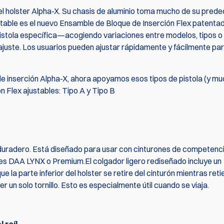
el holster Alpha-X. Su chasis de aluminio toma mucho de su pred
table es el nuevo Ensamble de Bloque de Inserción Flex patenta
u pistola específica—acogiendo variaciones entre modelos, tipos o
ajuste. Los usuarios pueden ajustar rápidamente y fácilmente par
de inserción Alpha-X, ahora apoyamos esos tipos de pistola (y m
 Flex ajustables: Tipo A y Tipo B
 duradero. Está diseñado para usar con cinturones de competenc
ones DAA LYNX o Premium.El colgador ligero rediseñado incluye un
la parte inferior del holster se retire del cinturón mientras reti
r un solo tornillo. Esto es especialmente útil cuando se viaja.