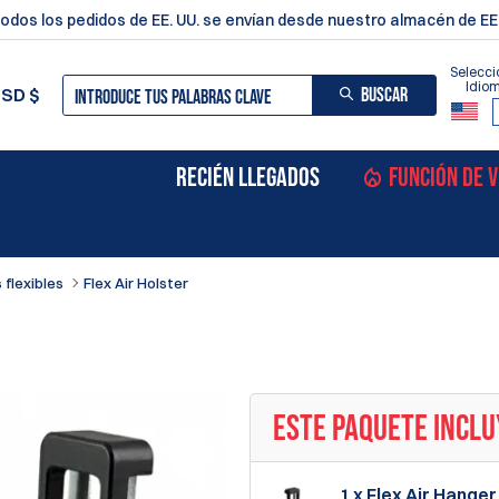
odos los pedidos de EE. UU. se envían desde nuestro almacén de EE.
Selecci
Idio
BUSCAR
USD
$
RECIÉN LLEGADOS
FUNCIÓN DE 
 flexibles
Flex Air Holster
ESTE PAQUETE INCLU
1 x Flex Air Hang