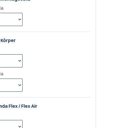
da
r Körper
da
nda Flex / Flex Air