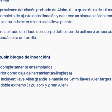
 raíl
provienen del diseño probado de Alpha-X. La gran rótula de 18 
completo de ajuste de inclinación y cant con un bloqueo sólido c
ajustar el holster mientras se lleva puesto.
e insertado en el lado del cuerpo del holster de polímero proporci
eo/suelta de tornillo.
o, sin bloque de inserción)
completamente ensamblados
ior como caja de herramientas/limpieza)
cluyen: llave Allen grande T-handle de 5 mm; llaves Allen largas 2
e doble extremo (T20 Torx y 2 mm Allen)