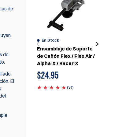
icas de
ibuyen
En Stock
de Soporte
Almohadilla para Muslo
s de
 / Flex Air /
para las Fundas Flex /
to.
cer-X
Flex Air / Alpha-X / Racer-
X
 lado.
ión. El
$
23.95
(37)
s
del
(42)
mple