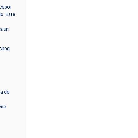
ecesor
do. Este
a un
uchos
ia de
ene