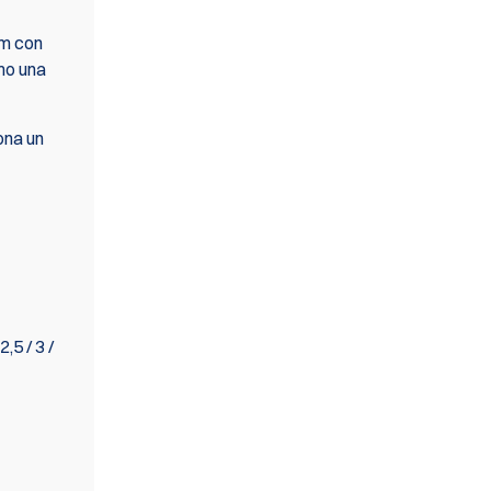
mm con
omo una
ona un
,5 / 3 /