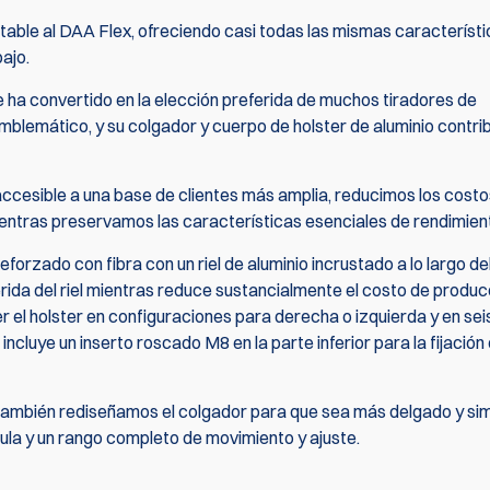
table al DAA Flex, ofreciendo casi todas las mismas característ
ajo.
ha convertido en la elección preferida de muchos tiradores de
emblemático, y su colgador y cuerpo de holster de aluminio contr
En Stock
Ensamblaje 
ccesible a una base de clientes más amplia, reducimos los costo
de Cañón Flex
ntras preservamos las características esenciales de rendimien
Alpha-X / Ra
$
24.95
eforzado con fibra con un riel de aluminio incrustado a lo largo del
ida del riel mientras reduce sustancialmente el costo de producc
 el holster en configuraciones para derecha o izquierda y en sei
incluye un inserto roscado M8 en la parte inferior para la fijación 
 también rediseñamos el colgador para que sea más delgado y si
tula y un rango completo de movimiento y ajuste.