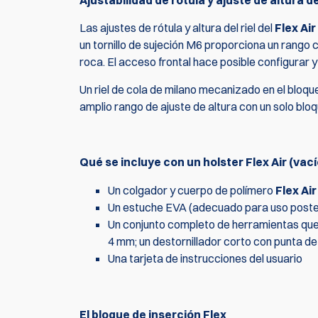
Ajustabilidad de rótula y ajuste de altura del
Las ajustes de rótula y altura del riel del
Flex Air
un tornillo de sujeción M6 proporciona un rango 
roca. El acceso frontal hace posible configurar y 
Un riel de cola de milano mecanizado en el bloqu
amplio rango de ajuste de altura con un solo bloqu
Qué se incluye con un holster Flex Air (vací
Un colgador y cuerpo de polímero
Flex Air
Un estuche EVA (adecuado para uso poster
Un conjunto completo de herramientas que in
4 mm; un destornillador corto con punta d
Una tarjeta de instrucciones del usuario
El bloque de inserción Flex