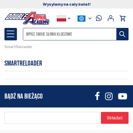
Wysyłamy na cały świat!
SmartReloader
SmartReloader
BĄDŹ NA BIEŻĄCO
Składać