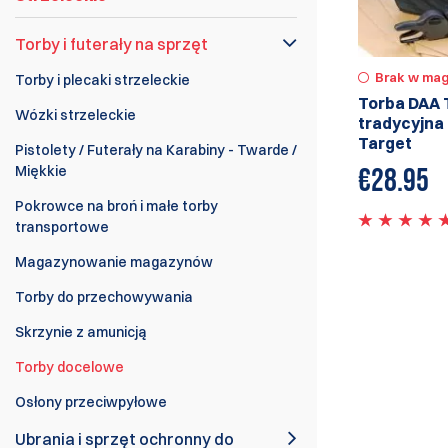
Torby i futerały na sprzęt
Brak w mag
Torby i plecaki strzeleckie
Torba DAA 
Wózki strzeleckie
tradycyjna
Target
Pistolety / Futerały na Karabiny - Twarde /
Miękkie
€
28.95
Pokrowce na broń i małe torby
transportowe
Magazynowanie magazynów
Torby do przechowywania
Skrzynie z amunicją
Torby docelowe
Osłony przeciwpyłowe
Ubrania i sprzęt ochronny do