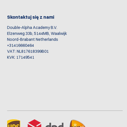
Skontaktuj się z nami
Double-Alpha Academy B.V.
Elzenweg 33b, 5144MB, Waalwijk
Noord-Brabant Netherlands
+31416660464
VAT: NL817618399B01
KVK: 17149541