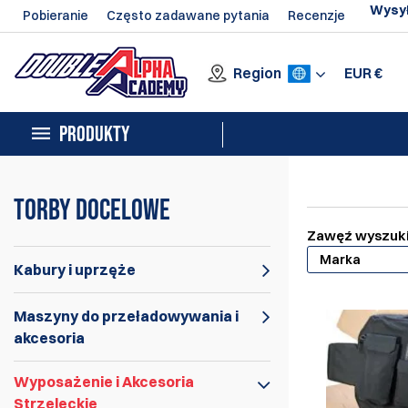
Wysył
Pobieranie
Często zadawane pytania
Recenzje
Region
EUR
€
PRODUKTY
Torby docelowe
Zawęź wyszuk
Marka
Kabury i uprzęże
Maszyny do przeładowywania i
akcesoria
Wyposażenie i Akcesoria
Strzeleckie