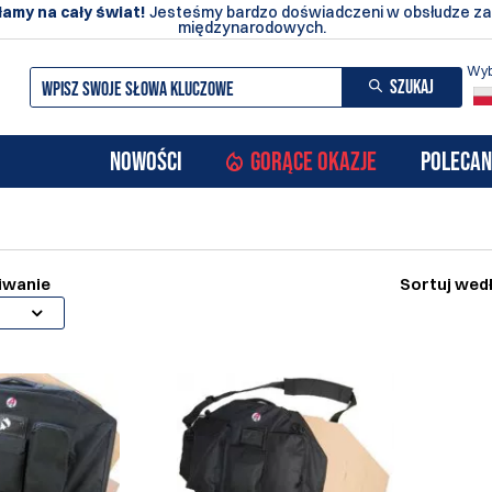
amy na cały świat!
Jesteśmy bardzo doświadczeni w obsłudze z
międzynarodowych.
Wyb
SZUKAJ
NOWOŚCI
GORĄCE OKAZJE
POLECAN
iwanie
Sortuj wed