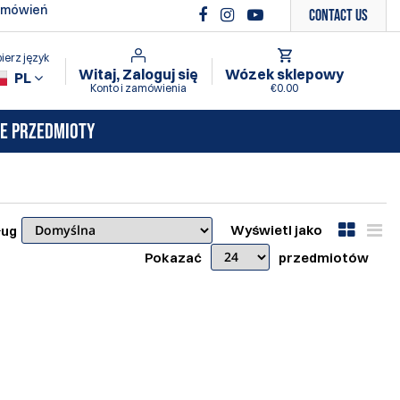
amówień
Contact Us
ierz język
Witaj, Zaloguj się
Wózek sklepowy
PL
Konto i zamówienia
€0.00
E PRZEDMIOTY
Wyświetl jako
ług
Pokazać
przedmiotów