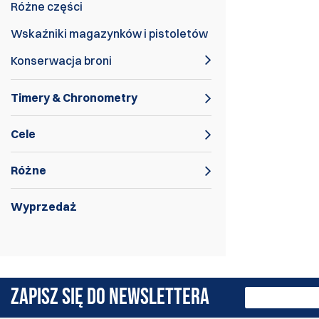
Różne części
Wskaźniki magazynków i pistoletów
Konserwacja broni
Timery & Chronometry
Cele
Różne
Wyprzedaż
Torby na cele IPSC i USPSA, aby wszystko
było poukładane!
ZAPISZ SIĘ DO NEWSLETTERA