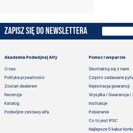
zrobił ogromny krok naprzód - na nowe
SHOTMAXX-2.
ZAPISZ SIĘ DO NEWSLETTERA
Akademia Podwójnej Alfy
Pomoc i wsparcie
O nas
Skontaktuj się z nami
Polityka prywatności
Często zadawane pyta
Zostań dealerem
Rejestracja gwarancji
Recenzje
Wysyłka / Gwarancja /
Katalog
Instrukcje
Podwójne zestawy alfa
Pobieranie
Co to jest IPSC
Najlepsze 5 kabur konk