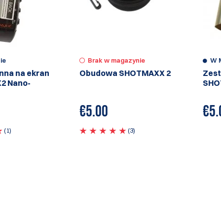
ie
Brak w magazynie
W 
onna na ekran
Obudowa SHOTMAXX 2
Zest
2 Nano-
SHO
€
5.00
€
5.
(1)
(3)