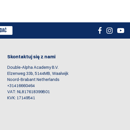
DAĆ
Skontaktuj się z nami
Double-Alpha Academy B.V.
Elzenweg 33b, 5144MB, Waalwijk
Noord-Brabant Netherlands
+31416660464
VAT: NL817618399B01
KVK: 17149541