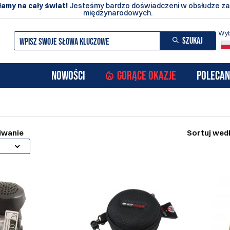
amy na cały świat!
Jesteśmy bardzo doświadczeni w obsłudze z
międzynarodowych.
Wyb
SZUKAJ
NOWOŚCI
GORĄCE OKAZJE
POLECAN
iwanie
Sortuj wed