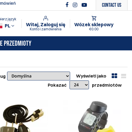
amówień
Contact Us
ierz język
Witaj, Zaloguj się
Wózek sklepowy
PL
Konto i zamówienia
€0.00
E PRZEDMIOTY
Wyświetl jako
ług
Pokazać
przedmiotów