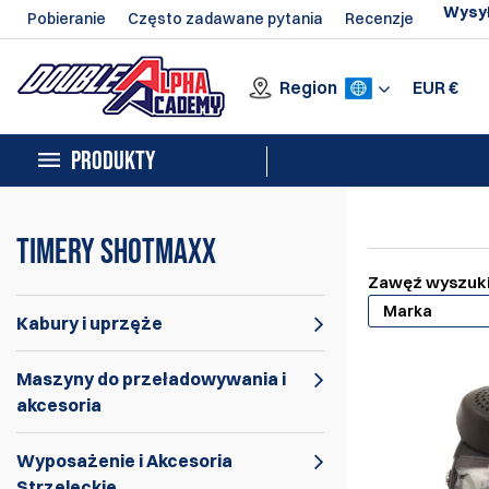
Wysył
Pobieranie
Często zadawane pytania
Recenzje
Region
EUR
€
PRODUKTY
Timery Shotmaxx
Zawęź wyszuk
Marka
Kabury i uprzęże
Maszyny do przeładowywania i
akcesoria
Wyposażenie i Akcesoria
Strzeleckie