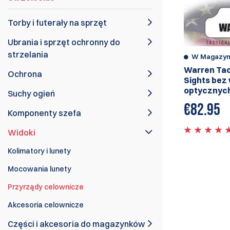
Torby i futerały na sprzęt
Ubrania i sprzęt ochronny do
strzelania
W Magazyn
Warren Tac
Ochrona
Sights bez
optycznyc
Suchy ogień
€
82.95
Komponenty szefa
Widoki
Kolimatory i lunety
Mocowania lunety
Przyrządy celownicze
Akcesoria celownicze
Części i akcesoria do magazynków