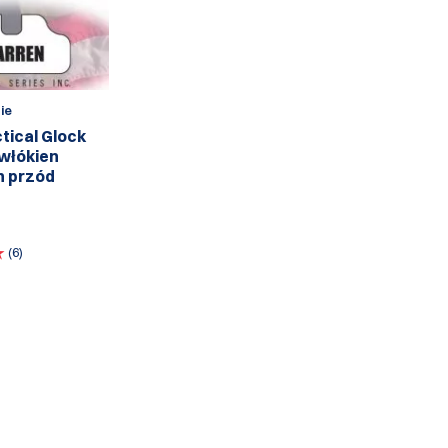
ie
tical Glock
 włókien
h przód
(6)