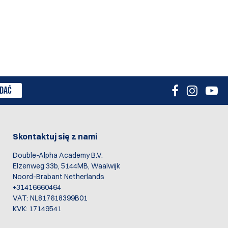
DAĆ
Skontaktuj się z nami
Double-Alpha Academy B.V.
Elzenweg 33b, 5144MB, Waalwijk
Noord-Brabant Netherlands
+31416660464
VAT: NL817618399B01
KVK: 17149541