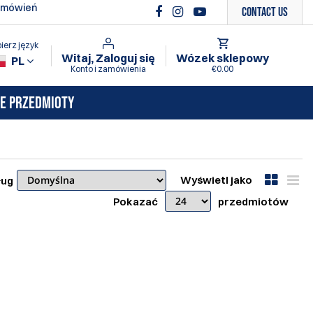
amówień
Contact Us
ierz język
Witaj, Zaloguj się
Wózek sklepowy
PL
Konto i zamówienia
€0.00
E PRZEDMIOTY
Wyświetl jako
ług
Pokazać
przedmiotów