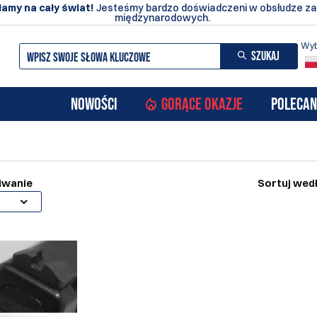
amy na cały świat!
Jesteśmy bardzo doświadczeni w obsłudze z
międzynarodowych.
Wyb
SZUKAJ
NOWOŚCI
GORĄCE OKAZJE
POLECAN
iwanie
Sortuj wed