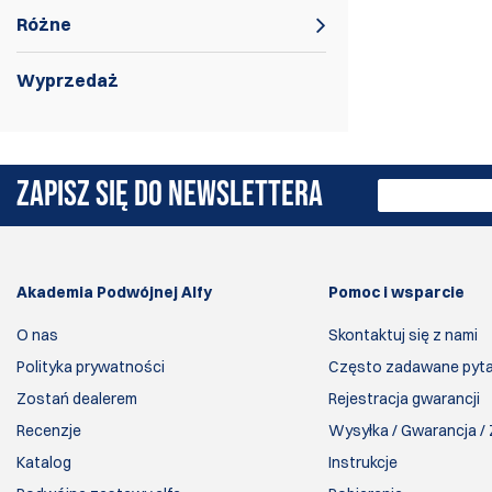
Różne
Wyprzedaż
Przyrządy celownicze Warren i Sevigny.
ZAPISZ SIĘ DO NEWSLETTERA
Akademia Podwójnej Alfy
Pomoc i wsparcie
O nas
Skontaktuj się z nami
Polityka prywatności
Często zadawane pyta
Zostań dealerem
Rejestracja gwarancji
Recenzje
Wysyłka / Gwarancja /
Katalog
Instrukcje