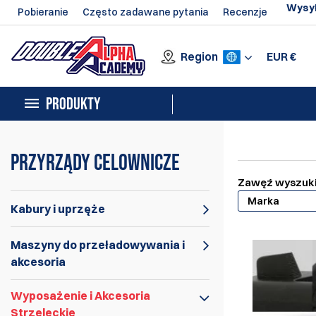
Wysył
Pobieranie
Często zadawane pytania
Recenzje
Region
EUR
€
PRODUKTY
Przyrządy celownicze
Zawęź wyszuk
Marka
Kabury i uprzęże
Maszyny do przeładowywania i
akcesoria
Wyposażenie i Akcesoria
Strzeleckie