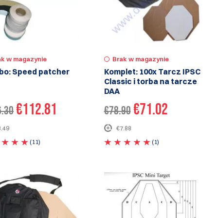
ak w magazynie
Brak w magazynie
o: Speed patcher
Komplet: 100x Tarcz IPSC
Classic i torba na tarcze
DAA
€112.81
€71.02
6.30
€78.90
3.49
€7.88
(11)
(1)