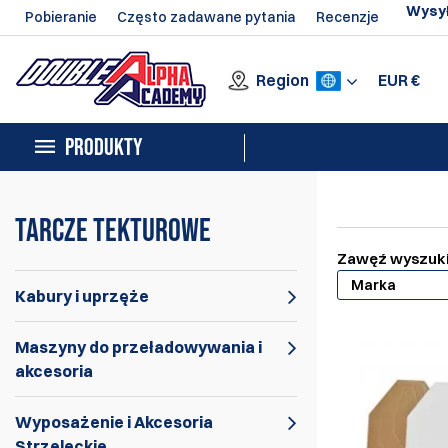
Wysył
Pobieranie
Często zadawane pytania
Recenzje
Region
EUR
€
PRODUKTY
Tarcze tekturowe
Zawęź wyszuk
Marka
Kabury i uprzęże
Maszyny do przeładowywania i
akcesoria
Wyposażenie i Akcesoria
Strzeleckie