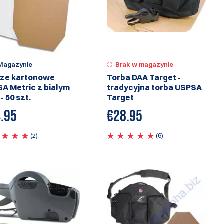
Magazynie
Brak w magazynie
ze kartonowe
Torba DAA Target -
A Metric z białym
tradycyjna torba USPSA
- 50 szt.
Target
.95
€
28.95
(2)
(6)