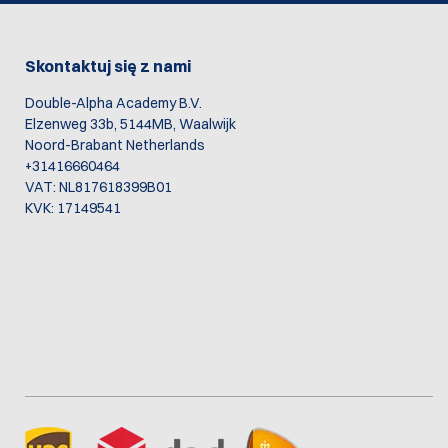
Skontaktuj się z nami
Double-Alpha Academy B.V.
Elzenweg 33b, 5144MB, Waalwijk
Noord-Brabant Netherlands
+31416660464
VAT: NL817618399B01
KVK: 17149541