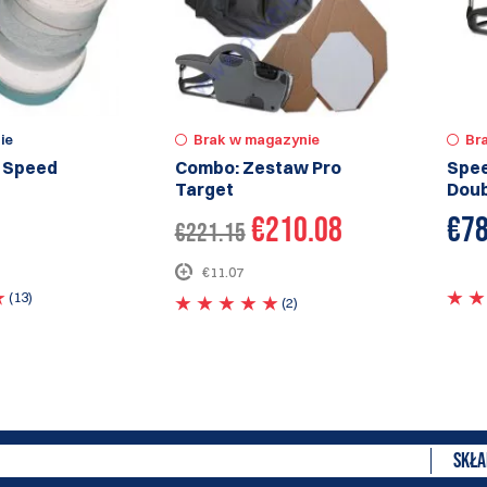
ie
Brak w magazynie
Br
y Speed
Combo: Zestaw Pro
Spee
Target
Doub
€210.08
€
78
€221.15
€11.07
(13)
(2)
SKŁA