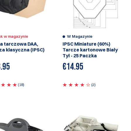
ak w magazynie
W Magazynie
a tarczowa DAA,
IPSC Miniature (60%)
za klasyczna (IPSC)
Tarcze kartonowe Biały
Tył - 25 Paczka
.95
€
14.95
(18)
(2)