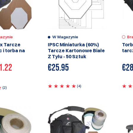
azynie
W Magazynie
Br
0x Tarcze
IPSC Miniaturka (60%)
Torb
c i torba na
Tarcze Kartonowe Białe
tarc
Z Tyłu - 50 Sztuk
1.22
€
25.95
€
28
(4)
(2)