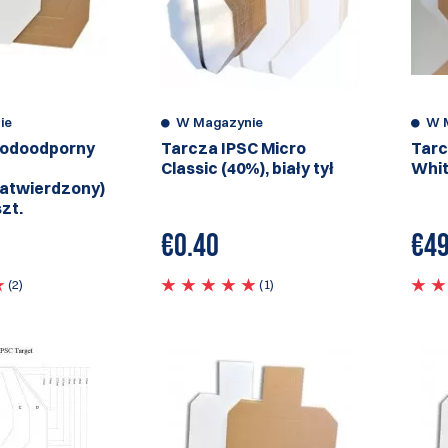
ie
W Magazynie
W 
odoodporny
Tarcza IPSC Micro
Tarc
Classic (40%), biały tył
Whit
zatwierdzony)
szt.
€
0.40
€
49
(2)
(1)