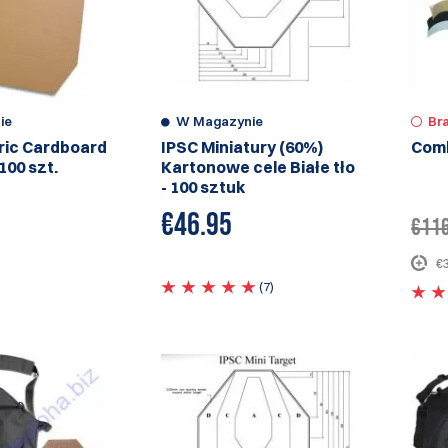
ie
W Magazynie
Br
ic Cardboard
IPSC Miniatury (60%)
Comb
 100 szt.
Kartonowe cele Białe tło
- 100 sztuk
€
46.95
€11
€
(7)