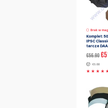
Brak w mag
Komplet: 5
IPSC Classi
tarcze DAA
€5
€56.90
€5.68