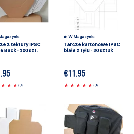
Magazynie
W Magazynie
ze z tektury IPSC
Tarcze kartonowe IPSC
e Back - 100 szt.
białe z tyłu - 20 sztuk
.95
€
11.95
(8)
(3)