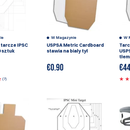
ie
W Magazynie
W 
tarcze IPSC
USPSA Metric Cardboard
Tarc
50 sztuk
stawia na biały tył
USPS
tłem 
€
0.90
€
44
(7)