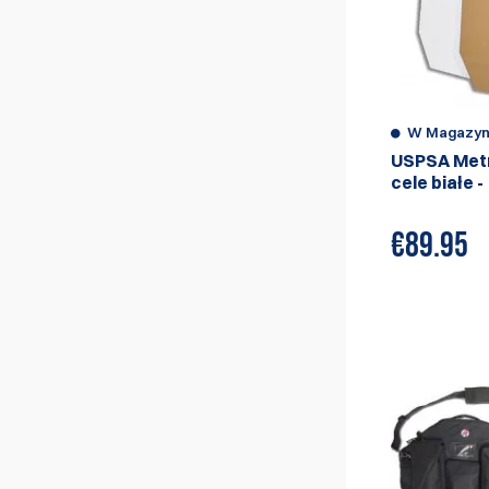
W Magazyn
USPSA Metr
cele białe -
€
89.95