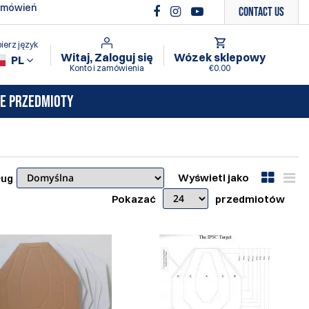
amówień
Contact Us
ierz język
Witaj, Zaloguj się
Wózek sklepowy
PL
Konto i zamówienia
€0.00
E PRZEDMIOTY
Wyświetl jako
ług
Pokazać
przedmiotów