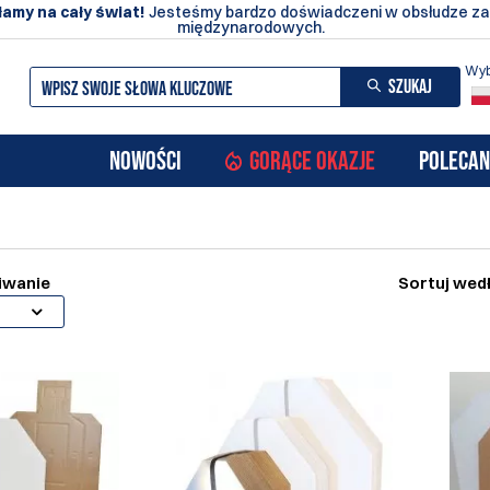
amy na cały świat!
Jesteśmy bardzo doświadczeni w obsłudze z
międzynarodowych.
Wyb
SZUKAJ
NOWOŚCI
GORĄCE OKAZJE
POLECAN
iwanie
Sortuj wed