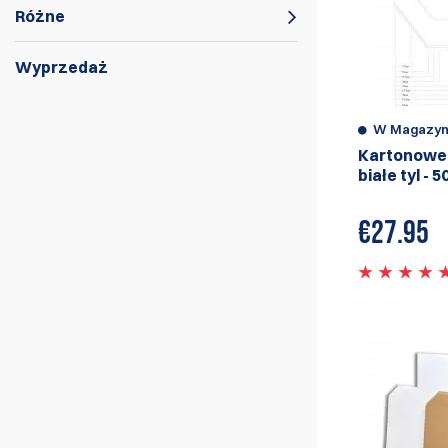
Różne
Wyprzedaż
Tarcze IPSC z tektury - pełnowymiarowe
lub mini.
W Magazyn
Kartonowe 
białe tyl - 
€
27.95