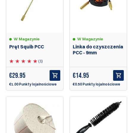
W Magazynie
W Magazynie
Pręt Squib PCC
Linka do czyszczenia
PCC - 9mm
(1)
€
29.95
€
14.95
€1.00 Punkty lojalnościowe
€0.50 Punkty lojalnościowe