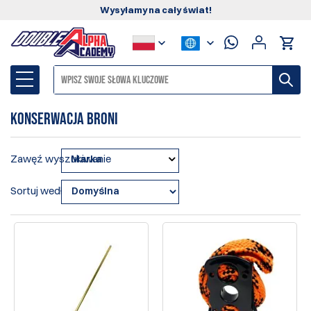
Wysyłamy na cały świat!
Konserwacja broni
Zawęź wyszukiwanie
Marka
Sortuj według