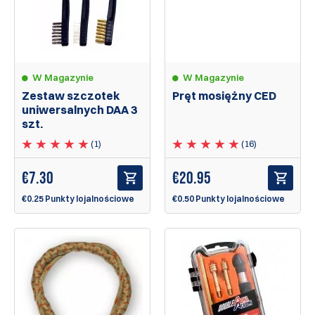
W Magazynie
W Magazynie
Zestaw szczotek
Pręt mosiężny CED
uniwersalnych DAA 3
szt.
(1)
(16)
€
7.30
€
20.95
€0.25 Punkty lojalnościowe
€0.50 Punkty lojalnościowe