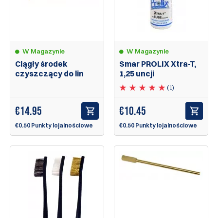
W Magazynie
W Magazynie
Ciągły środek
Smar PROLIX Xtra-T,
czyszczący do lin
1,25 uncji
(1)
€
14.95
€
10.45
€0.50 Punkty lojalnościowe
€0.50 Punkty lojalnościowe