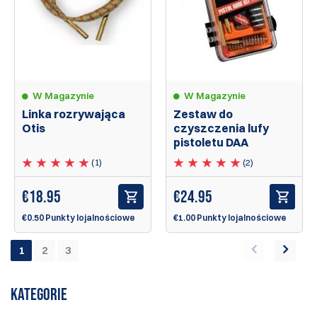
W Magazynie
W Magazynie
Linka rozrywająca
Zestaw do
Otis
czyszczenia lufy
pistoletu DAA
(1)
(2)
€
18.95
€
24.95
€0.50 Punkty lojalnościowe
€1.00 Punkty lojalnościowe
1
2
3
KATEGORIE