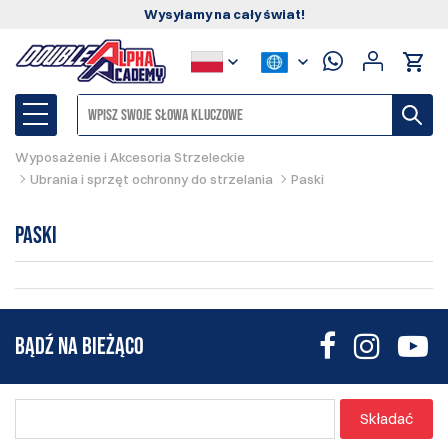
Wysyłamy na cały świat!
Wyposażenie i Akcesoria Strzeleckie
Ubrania i sprzęt ochronny do strzelania
Paski
Paski
BĄDŹ NA BIEŻĄCO
Składać