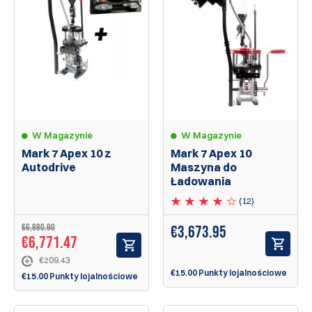
W Magazynie
W Magazynie
Mark 7 Apex 10 z
Mark 7 Apex 10
Autodrive
Maszyna do
Ładowania
(12)
€6,980.90
€
3,673.95
€6,771.47
€209.43
€15.00 Punkty lojalnościowe
€15.00 Punkty lojalnościowe