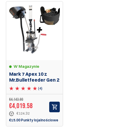
W Magazynie
Mark 7 Apex 10 z
Mr.Bulletfeeder Gen 2
(4)
€4,143.90
€4,019.58
€124.32
€15.00 Punkty lojalnościowe