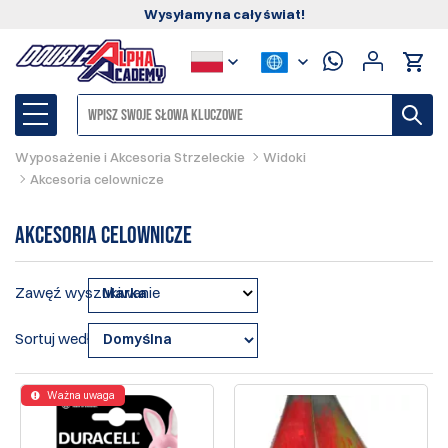
Wysyłamy na cały świat!
Wyposażenie i Akcesoria Strzeleckie
Widoki
Akcesoria celownicze
Akcesoria celownicze
Zawęź wyszukiwanie
Marka
Sortuj według
Ważna uwaga