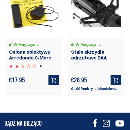
W Magazynie
W Magazynie
Osłona obiektywu
Stałe skrzydła
Arredondo C-More
odrzutowe DAA
(3)
€
17.95
€
28.95
€1.00 Punkty lojalnościowe
BĄDŹ NA BIEŻĄCO