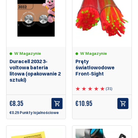
W Magazynie
W Magazynie
Duracell 2032 3-
Pręty
voltowa bateria
światłowodowe
litowa (opakowanie 2
Front-Sight
sztuki)
(31)
€
8.35
€
10.95
€0.25 Punkty lojalnościowe