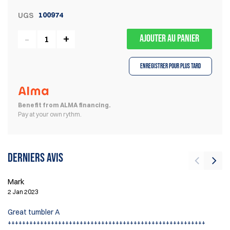
100974
UGS
AJOUTER AU PANIER
Enregistrer pour plus tard
Benefit from ALMA financing.
Pay at your own rythm.
Derniers avis
Vi
Mark
17
2 Jan 2023
Es
Great tumbler A
ca
+++++++++++++++++++++++++++++++++++++++++++++++++++++++
ab