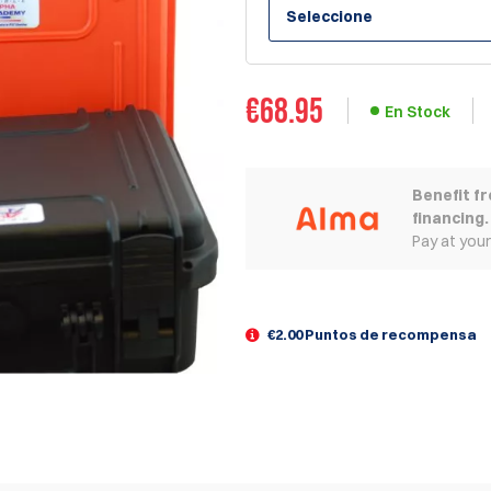
Seleccione
€
68.95
En Stock
Benefit f
financing.
Pay at you
€2.00 Puntos de recompensa