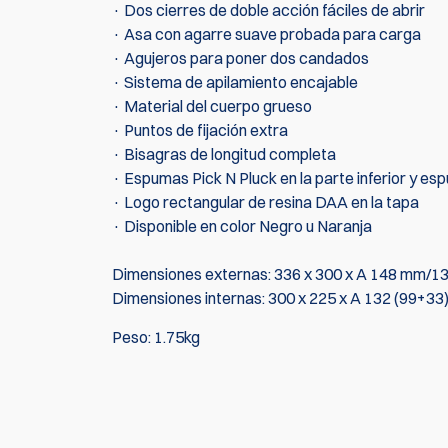
· Dos cierres de doble acción fáciles de abrir
· Asa con agarre suave probada para carga
· Agujeros para poner dos candados
· Sistema de apilamiento encajable
· Material del cuerpo grueso
· Puntos de fijación extra
· Bisagras de longitud completa
· Espumas Pick N Pluck en la parte inferior y e
· Logo rectangular de resina DAA en la tapa
· Disponible en color Negro u Naranja
Dimensiones externas: 336 x 300 x A 148 mm/13.
Dimensiones internas: 300 x 225 x A 132 (99+33)
Peso: 1.75kg
Actualmente no hay reseñas de productos. Sé el 