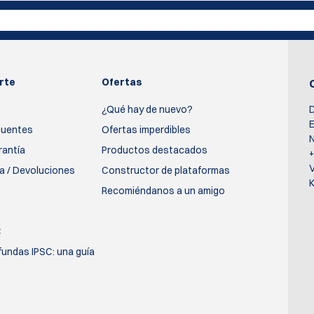
rte
Ofertas
¿Qué hay de nuevo?
D
E
cuentes
Ofertas imperdibles
N
rantía
Productos destacados
ía / Devoluciones
Constructor de plataformas
K
Recomiéndanos a un amigo
C
fundas IPSC: una guía