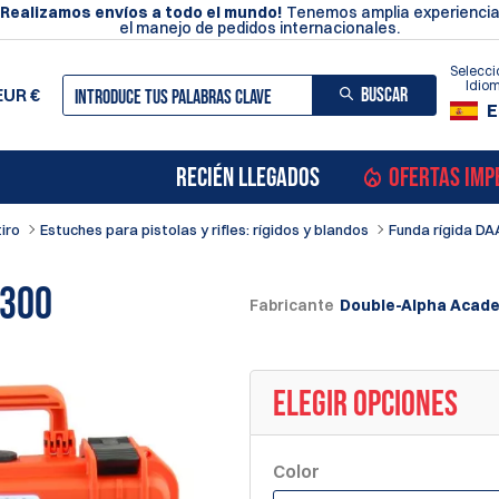
¡Realizamos envíos a todo el mundo!
Tenemos amplia experiencia
el manejo de pedidos internacionales.
Selecci
Idio
BUSCAR
EUR
€
E
RECIÉN LLEGADOS
OFERTAS IMP
iro
Estuches para pistolas y rifles: rígidos y blandos
Funda rígida D
-300
Fabricante
Double-Alpha Acad
ELEGIR OPCIONES
Color