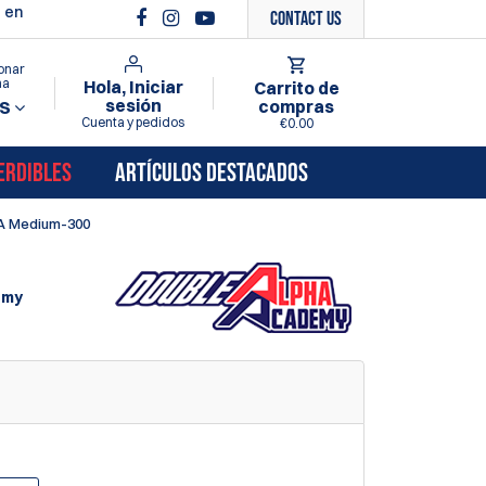
 en
Contact Us
onar
ma
Hola, Iniciar
Carrito de
sesión
compras
S
Cuenta y pedidos
€0.00
ERDIBLES
ARTÍCULOS DESTACADOS
AA Medium-300
emy