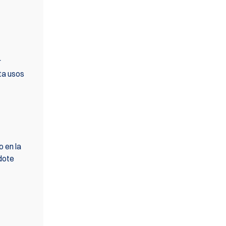
r
ta usos
 en la
dote