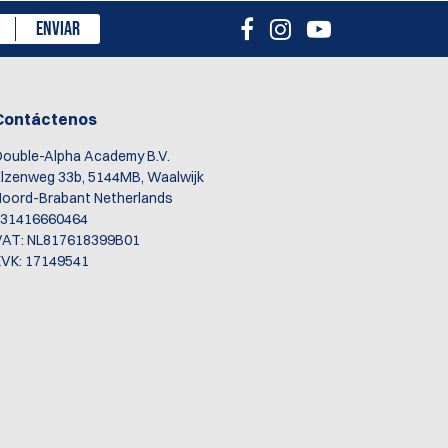
ENVIAR
Contáctenos
ouble-Alpha Academy B.V.
lzenweg 33b, 5144MB, Waalwijk
oord-Brabant Netherlands
+31416660464
VAT: NL817618399B01
VK: 17149541