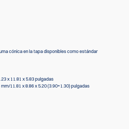
spuma cónica en la tapa disponibles como estándar
23 x 11.81 x 5.83 pulgadas
 mm/11.81 x 8.86 x 5.20 (3.90+1.30) pulgadas
primero en escribir una reseña
Escribir rev