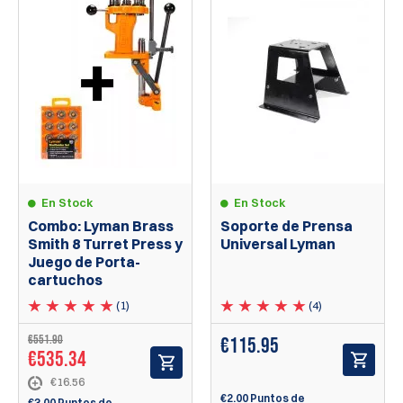
En Stock
En Stock
Combo: Lyman Brass
Soporte de Prensa
Smith 8 Turret Press y
Universal Lyman
Juego de Porta-
cartuchos
(1)
(4)
€551.90
€
115.95
€535.34
€16.56
€2.00 Puntos de
€3.00 Puntos de