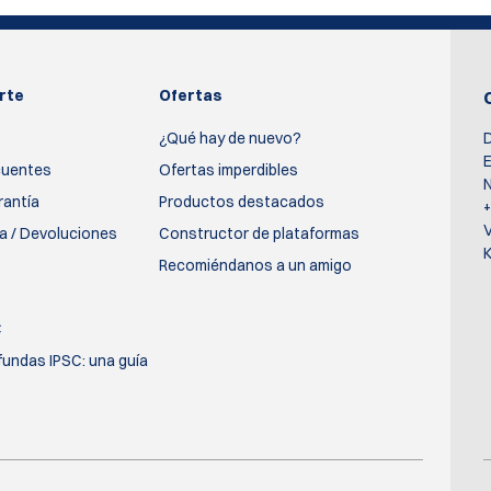
rte
Ofertas
¿Qué hay de nuevo?
D
E
cuentes
Ofertas imperdibles
N
rantía
Productos destacados
ía / Devoluciones
Constructor de plataformas
K
Recomiéndanos a un amigo
C
fundas IPSC: una guía