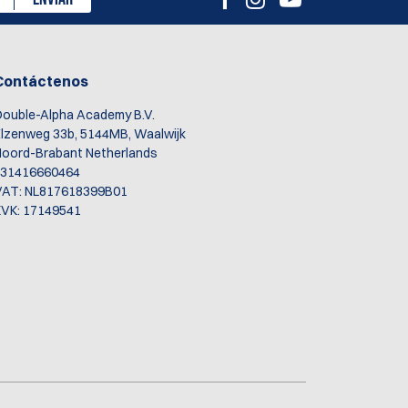
Contáctenos
ouble-Alpha Academy B.V.
lzenweg 33b, 5144MB, Waalwijk
oord-Brabant Netherlands
+31416660464
VAT: NL817618399B01
VK: 17149541