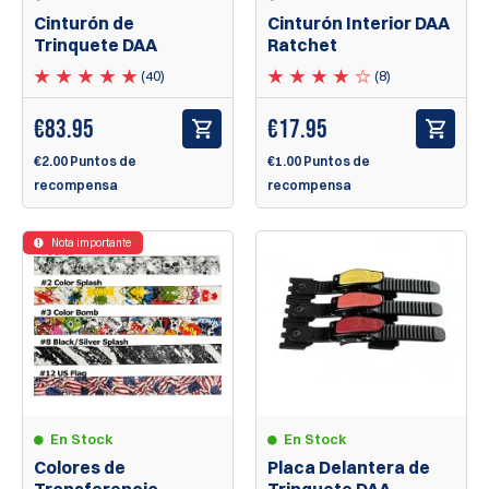
Cinturón de
Cinturón Interior DAA
Trinquete DAA
Ratchet
(40)
(8)
€
83.95
€
17.95
€2.00 Puntos de
€1.00 Puntos de
recompensa
recompensa
Nota importante
En Stock
En Stock
Colores de
Placa Delantera de