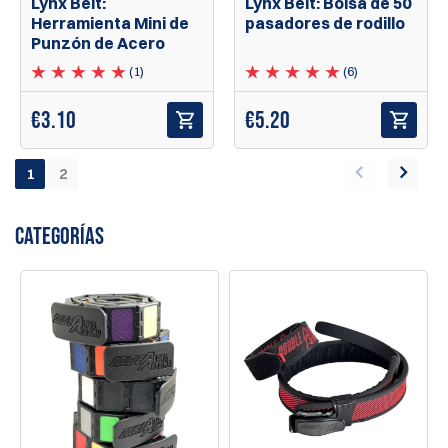
Lynx Belt:
Lynx Belt: Bolsa de 50
Herramienta Mini de
pasadores de rodillo
Punzón de Acero
(1)
(6)
€
3.10
€
5.20
1
2
CATEGORÍAS