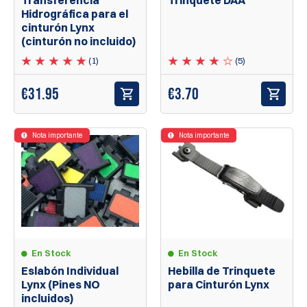
Transferencia
Trinquete DAA
Hidrográfica para el
cinturón Lynx
(cinturón no incluido)
(1)
(5)
€
31.95
€
3.70
Nota importante
Nota importante
En Stock
En Stock
Eslabón Individual
Hebilla de Trinquete
Lynx (Pines NO
para Cinturón Lynx
incluidos)