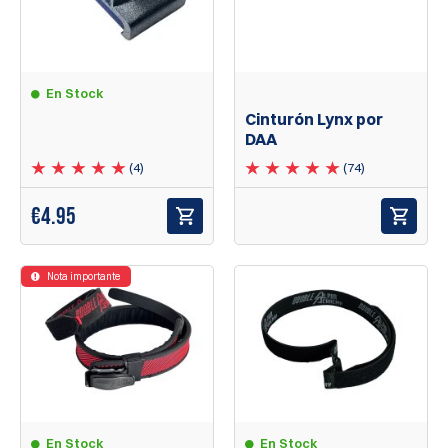
En Stock
Cinturón Lynx por
DAA
(4)
(74)
€
4.95
Nota importante
En Stock
En Stock