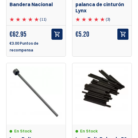
Bandera Nacional
palanca de cinturón
Lynx
(11)
(3)
€
62.95
€
5.20
€3.00 Puntos de
recompensa
En Stock
En Stock