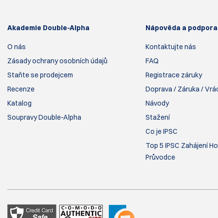
Akademie Double-Alpha
Nápověda a podpora
O nás
Kontaktujte nás
Zásady ochrany osobních údajů
FAQ
Staňte se prodejcem
Registrace záruky
Recenze
Doprava / Záruka / Vrá
Katalog
Návody
Soupravy Double-Alpha
Stažení
Co je IPSC
Top 5 IPSC Zahájení Ho
Průvodce