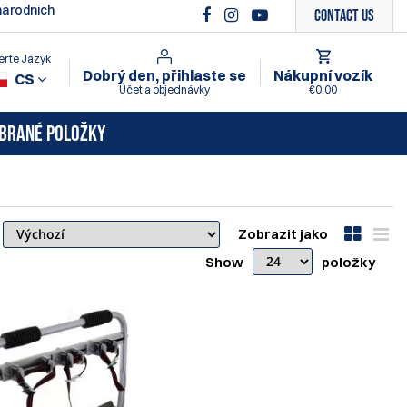
árodních
Contact Us
erte Jazyk
Dobrý den, přihlaste se
Nákupní vozík
CS
Účet a objednávky
€0.00
BRANÉ POLOŽKY
Zobrazit jako
Show
položky