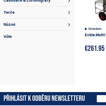
Časovače & Chronografy
Terče
Různé
Skladem
Eckla Multi 
Vůle
€
261.95
PŘIHLÁSIT K ODBĚRU NEWSLETTERU