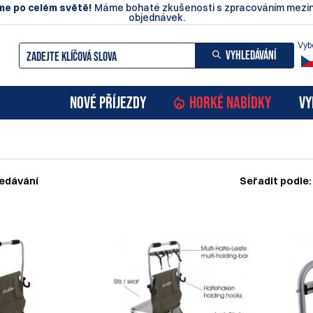
e po celém světě!
Máme bohaté zkušenosti s zpracováním mezin
objednávek.
Vyb
VYHLEDÁVÁNÍ
NOVÉ PŘÍJEZDY
HORKÉ NABÍDKY
VY
edávání
Seřadit podle: