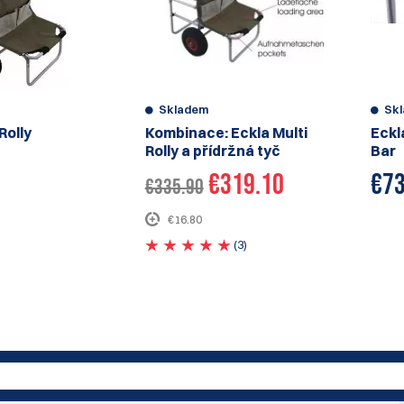
Skladem
Sk
Rolly
Kombinace: Eckla Multi
Eckl
Rolly a přídržná tyč
Bar
€319.10
€
73
€335.90
€16.80
(3)