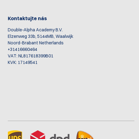
Kontaktujte nás
Double-Alpha Academy B.V.
Elzenweg 33b, 5144MB, Waalwijk
Noord-Brabant Netherlands
+31416660464
VAT: NL817618399B01
KVK: 17149541