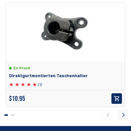
lösen.
Ein vergrößertes Kugelgelenk am Aufhänger, von 12mm auf
13mm erweitert, für erhöhte Sicherheit und Stabilität.
Ein markantes Durchsicht-Design, das durch
Ausschnittfenster Gewicht reduziert und die Optik
verbessert.
Die Röntgen-Aluminiumtaschen sind mit den folgenden
Merkmalen ausgestattet:
Acht Montagepunkte, die echte beidhändige
Funktionalität, Höhenoptionen und die Möglichkeit bieten,
En Stock
die Munition nach außen gerichtet zu tragen.
Direktgurtmontierten Taschenhalter
Eine robuste Aluminium-Kugelgelenk-Gürtelaufhängung,
die es den Benutzern erlaubt, die Tasche in ihrem
(1)
bevorzugten Winkel und Neigung einzustellen und sicher
zu verriegeln.
$
10.95
Eine formschlüssige Verbindung gepaart mit einer eigens
entwickelten Breitkopfschraube, um jegliche Bewegung
oder Instabilität zu eliminieren.
Drei Sets von enthaltenen Abstandshaltern, kompatibel
mit den meisten Doppelstapelmagazinen (ausgenommen