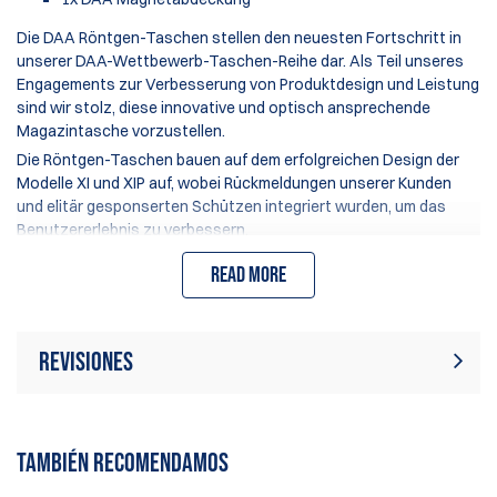
Die DAA Röntgen-Taschen stellen den neuesten Fortschritt in
unserer DAA-Wettbewerb-Taschen-Reihe dar. Als Teil unseres
Engagements zur Verbesserung von Produktdesign und Leistung
sind wir stolz, diese innovative und optisch ansprechende
Magazintasche vorzustellen.
Die Röntgen-Taschen bauen auf dem erfolgreichen Design der
Modelle XI und XIP auf, wobei Rückmeldungen unserer Kunden
und elitär gesponserten Schützen integriert wurden, um das
Benutzererlebnis zu verbessern.
Wesentliche Verbesserungen der Röntgen-
Read more
Aluminiumtaschen im Vergleich zu den Xi/XIP-Modellen
umfassen:
Eine optimierte obere Kantenkonstruktion des
Revisiones
Taschenkörpers und der Einsätze, die das Einsetzen der
Magazine erleichtert, besonders vorteilhaft bei "Pick-up"-
Stufen.
Actualmente no hay reseñas de
Escribir revisión
Eine neu hinzugefügte Stellschraube an der unteren
productos. Sé el primero en escribir
TAMBIÉN RECOMENDAMOS
hinteren Ecke, die verhindert, dass sich der Druckspacer
una reseña
und die Blattfeder ungewollt während des Gebrauchs