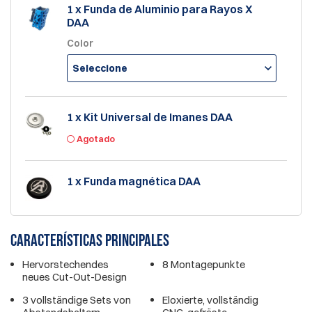
1 x Funda de Aluminio para Rayos X
DAA
Color
Seleccione
1 x Kit Universal de Imanes DAA
Agotado
1 x Funda magnética DAA
Características principales
Hervorstechendes
8 Montagepunkte
neues Cut-Out-Design
3 vollständige Sets von
Eloxierte, vollständig