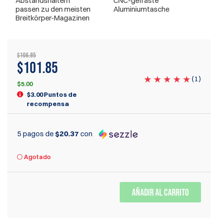
Abstandshaltern
CNC-gefräste
passen zu den meisten
Aluminiumtasche
Breitkörper-Magazinen
$106.85
$101.85
(
1
)
$5.00
$3.00 Puntos de
recompensa
5 pagos de
$20.37
con
Agotado
AÑADIR AL CARRITO