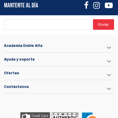
Glock .45 und HK .45 Magazine).
MANTENTE AL DÍA
Drei einstellbare Höhenpositionen für den
Stahlanhaltestift, um die Tiefe zu bestimmen, in der das
Magazin im Taschenkörper sitzt.
Enviar
Praktische werkzeugfreie Spannungseinstellung,
ermöglicht durch ein großes Spannrad.
Aluminiumtaschenkörper sind in vier eloxierten Farben
erhältlich: Blau, Rot, Schwarz und Silber.
Academia Doble Alfa
Ayuda y soporte
Ofertas
Contáctenos