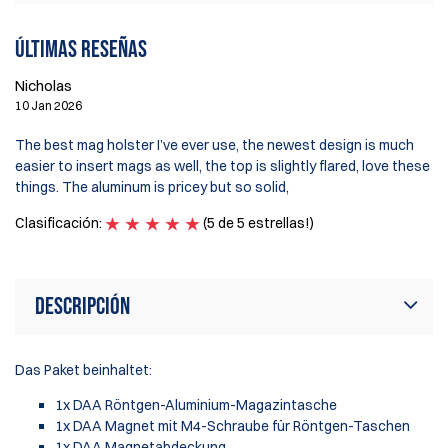
Últimas reseñas
Nicholas
10 Jan 2026
The best mag holster I’ve ever use, the newest design is much
easier to insert mags as well, the top is slightly flared, love these
things. The aluminum is pricey but so solid,
Clasificación:
(5 de 5 estrellas!)
Descripción
Das Paket beinhaltet:
1x DAA Röntgen-Aluminium-Magazintasche
1x DAA Magnet mit M4-Schraube für Röntgen-Taschen
1x DAA Magnetabdeckung