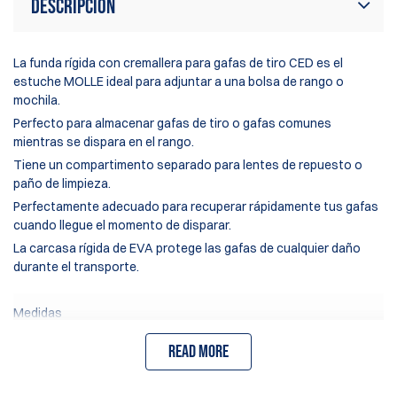
Descripción
La funda rígida con cremallera para gafas de tiro CED es el
estuche MOLLE ideal para adjuntar a una bolsa de rango o
mochila.
Perfecto para almacenar gafas de tiro o gafas comunes
mientras se dispara en el rango.
Tiene un compartimento separado para lentes de repuesto o
paño de limpieza.
Perfectamente adecuado para recuperar rápidamente tus gafas
cuando llegue el momento de disparar.
La carcasa rígida de EVA protege las gafas de cualquier daño
durante el transporte.
Medidas
Exterior: 7.25" x 3.75" x 2.0" / 18.5cm x 9.5cm x 5.0cm
Read more
Interior: 6.5" x 3.25" x 1.75" / 16.5cm x 8.5cm x 4.5cm