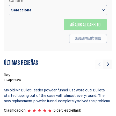
Calibre
Seleccione
AÑADIR AL CARRITO
Guardar para más tarde
Últimas reseñas
Ray
R
18 Apr 2026
2 
My old Mr. Bullet Feeder powder funnel just wore out! Bullets
Th
started tipping out of the case with almost every round. The
fl
new replacement powder funnel completely solved the problem!
mo
Clasificación:
(5 de 5 estrellas!)
Cl