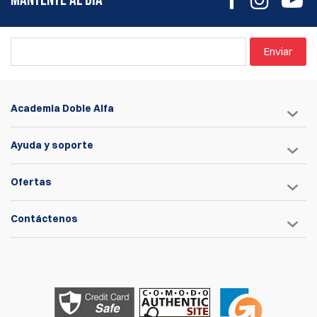
altura del láser, ahora tienes más control sobre el
funcionamiento de tu máquina. El control deslizante ajustable
por el usuario se opera mediante un tornillo de mariposa
Enviar
tradicional.
Aspectos destacados de las características
Construido en aluminio anodizado
Academia Doble Alfa
Láser de precisión con ajustes fáciles para diferentes
granos de balas y calibres ** Es importante tener en
cuenta que la precisión de un láser es inigualable en este
Ayuda y soporte
uso, ¡puede incluso determinar la diferencia entre una bala
boca abajo de una bala de punta hueca!
Ofertas
Puede detener la máquina si no hay bala presente, bala
boca abajo, bala de lado, no hay latón presente y te alerta
a través de la tableta
Contáctenos
Compatible con calibres de 9 mm a 308
Habilitación/deshabilitación sobre la marcha a través de la
tableta
Compatible con todos los Drives Mark 7® 650 (si no tienes
nuestro Autodrive, este sensor no funcionará)
Actualmente no compatible con alimentadores de balas