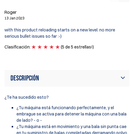
R
Roger
12
13 Jan 2023
Wa
with this product reloading starts on a new level. no more
on
serious bullet issues so far :-)
ma
ra
Clasificación:
(5 de 5 estrellas!)
Cl
Descripción
¿Te ha sucedido esto?
¿Tu máquina está funcionando perfectamente, y el
embrague se activa para detener la máquina con una bala
de lado? - o -
¿Tu máquina está en movimiento y una bala sin punta cae
en tu suministro de balas completadas derramando polvo