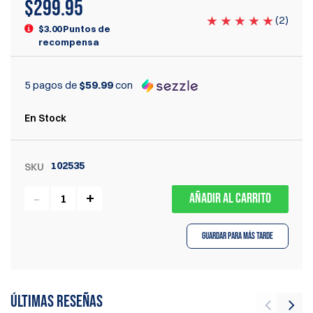
$
299.95
(
2
)
$3.00 Puntos de
recompensa
5 pagos de
$59.99
con
En Stock
102535
SKU
AÑADIR AL CARRITO
Guardar para más tarde
Últimas reseñas