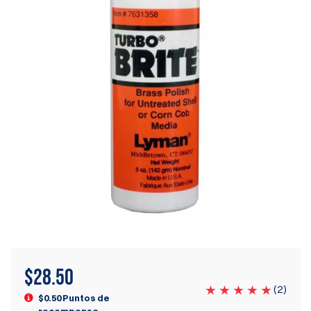
$
28.50
(
2
)
$0.50 Puntos de
recompensa