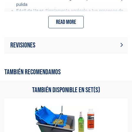
pulida
Fácil de Usar
: Simplemente agrégalo a tus procesos de
pulido
Read more
Revisiones
Actualmente no hay reseñas de
Escribir revisión
productos. Sé el primero en escribir
TAMBIÉN RECOMENDAMOS
una reseña
TAMBIÉN DISPONIBLE EN SET(S)