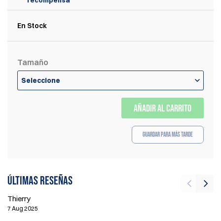
En Stock
Tamaño
Seleccione
AÑADIR AL CARRITO
Guardar para más tarde
Últimas reseñas
Thierry
Th
7 Aug 2025
10