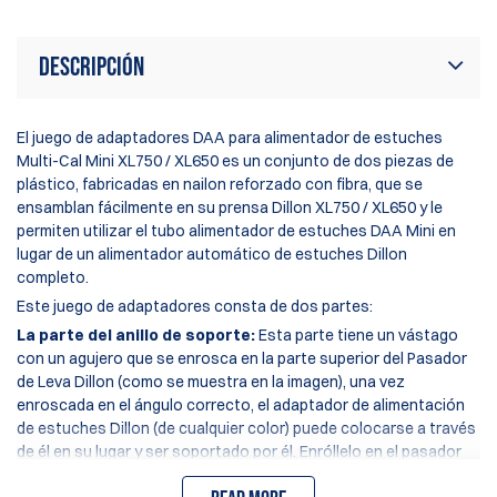
Descripción
El juego de adaptadores DAA para alimentador de estuches
Multi-Cal Mini XL750 / XL650 es un conjunto de dos piezas de
plástico, fabricadas en nailon reforzado con fibra, que se
ensamblan fácilmente en su prensa Dillon XL750 / XL650 y le
permiten utilizar el tubo alimentador de estuches DAA Mini en
lugar de un alimentador automático de estuches Dillon
completo.
Este juego de adaptadores consta de dos partes:
La parte del anillo de soporte:
Esta parte tiene un vástago
con un agujero que se enrosca en la parte superior del Pasador
de Leva Dillon (como se muestra en la imagen), una vez
enroscada en el ángulo correcto, el adaptador de alimentación
de estuches Dillon (de cualquier color) puede colocarse a través
de él en su lugar y ser soportado por él. Enróllelo en el pasador
de leva Dillon hasta donde pueda ir, y luego retroceda hasta que