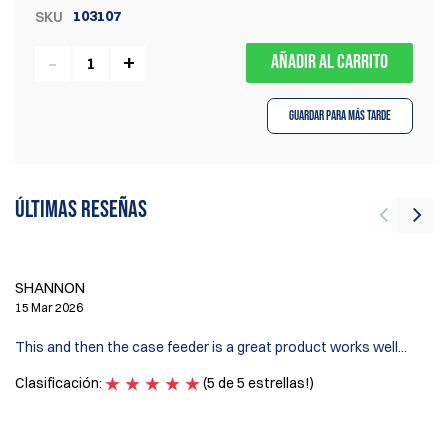
103107
SKU
AÑADIR AL CARRITO
Guardar para más tarde
Últimas reseñas
L
SHANNON
10
15 Mar 2026
Da
This and then the case feeder is a great product works well...
be
Clasificación:
(5 de 5 estrellas!)
Cl