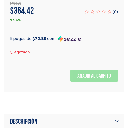
$404.90
$364.42
(
0
)
$40.48
5 pagos de
$72.89
con
Agotado
AÑADIR AL CARRITO
Descripción