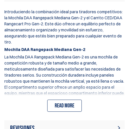
Introduciendo la combinación ideal para tiradores competitivos:
la
Mochila DAA Rangepack Mediana Gen-2
y el
Carrito CED/DAA
Rangecart Pro
Gen-2. Este dúo ofrece un equilibrio perfecto de
almacenamiento organizado y movilidad sin esfuerzo,
asegurando que estés bien preparado para cualquier evento de
tiro.
Mochila DAA Rangepack Mediana Gen-2
La Mochila DAA Rangepack Mediana Gen-2 es una mochila de
competición robusta y de tamaño medio a grande,
meticulosamente diseñada para satisfacer las necesidades de
tiradores serios. Su construcción duradera incluye paneles
robustos que mantienen la mochila vertical, ya esté llena o vacía.
El compartimento superior ofrece un amplio espacio para el
equipo, mientras que el espacioso compartimento inferior puede
contener cientos de rondas de munición y hasta dos pistolas.
Read more
Para aquellos que prefieren un único compartimento grande, el
cascarón interior duro del segmento inferior es extraíble,
ofreciendo versatilidad en el almacenamiento. Características
adicionales incluyen varios bolsillos externos grandes, una base
Revisiones