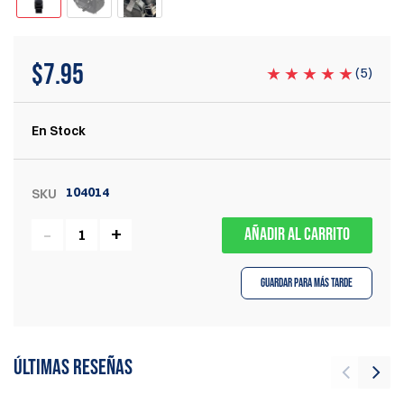
$
7.95
(
5
)
En Stock
104014
SKU
AÑADIR AL CARRITO
Guardar para más tarde
Últimas reseñas
Cu