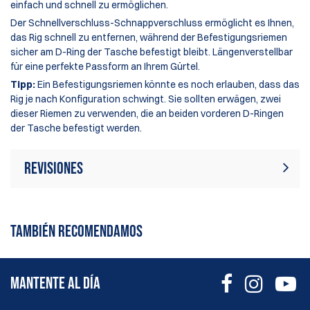
einfach und schnell zu ermöglichen.
Der Schnellverschluss-Schnappverschluss ermöglicht es Ihnen,
das Rig schnell zu entfernen, während der Befestigungsriemen
sicher am D-Ring der Tasche befestigt bleibt. Längenverstellbar
für eine perfekte Passform an Ihrem Gürtel.
Tipp:
Ein Befestigungsriemen könnte es noch erlauben, dass das
Rig je nach Konfiguration schwingt. Sie sollten erwägen, zwei
dieser Riemen zu verwenden, die an beiden vorderen D-Ringen
der Tasche befestigt werden.
Revisiones
Actualmente no hay reseñas de
Escribir revisión
productos. Sé el primero en escribir
TAMBIÉN RECOMENDAMOS
una reseña
MANTENTE AL DÍA