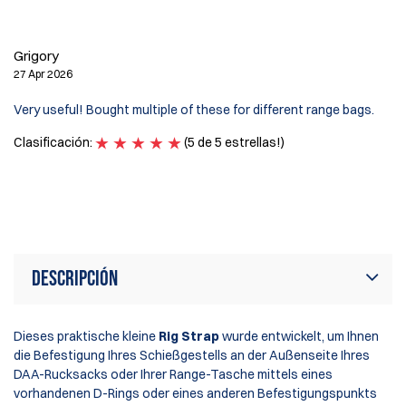
16
Pe
Grigory
27 Apr 2026
Very useful! Bought multiple of these for different range bags.
Clasificación:
(5 de 5 estrellas!)
Cl
Descripción
Dieses praktische kleine
Rig Strap
wurde entwickelt, um Ihnen
die Befestigung Ihres Schießgestells an der Außenseite Ihres
DAA-Rucksacks oder Ihrer Range-Tasche mittels eines
vorhandenen D-Rings oder eines anderen Befestigungspunkts