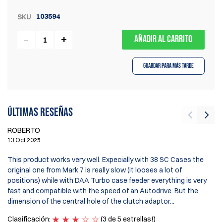
103594
SKU
AÑADIR AL CARRITO
Guardar para más tarde
Últimas reseñas
ROBERTO
D
13 Oct 2025
4 
This product works very well. Expecially with 38 SC Cases the
original one from Mark 7 is really slow (it looses a lot of
C
positions) while with DAA Turbo case feeder everything is very
M
fast and compatible with the speed of an Autodrive. But the
I
dimension of the central hole of the clutch adaptor...
Cl
Clasificación:
(3 de 5 estrellas!)