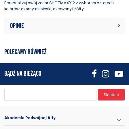
Personalizuj swój zegar SHOTMAXX 2 z wyborem czterech
kolorów: czarny, niebieski, czerwony i żółty.
Opinie
W tej chwili nie ma żadnych recenzji
Napisać recenzję
produktów. Bądź pierwszym, który
POLECAMY RÓWNIEŻ
pisze recenzję
BĄDŹ NA BIEŻĄCO
Składać
Akademia Podwójnej Alfy