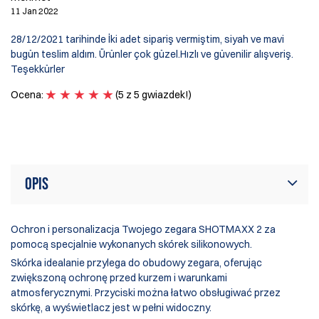
J
11 Jan 2022
30
28/12/2021 tarihinde İki adet sipariş vermiştim, siyah ve mavi
Es
bugün teslim aldım. Ürünler çok güzel.Hızlı ve güvenilir alışveriş.
fr
Teşekkürler
O
Ocena:
(5 z 5 gwiazdek!)
Opis
Ochron i personalizacja Twojego zegara SHOTMAXX 2 za
pomocą specjalnie wykonanych skórek silikonowych.
Skórka idealanie przylega do obudowy zegara, oferując
zwiększoną ochronę przed kurzem i warunkami
atmosferycznymi. Przyciski można łatwo obsługiwać przez
skórkę, a wyświetlacz jest w pełni widoczny.