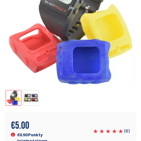
€
5.00
(
6
)
€0.50 Punkty
lojalnościowe