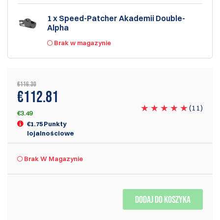
1 x Speed-Patcher Akademii Double-
Alpha
Brak w magazynie
€116.30
€112.81
(
11
)
€3.49
€1.75 Punkty
lojalnościowe
Brak W Magazynie
DODAJ DO KOSZYKA