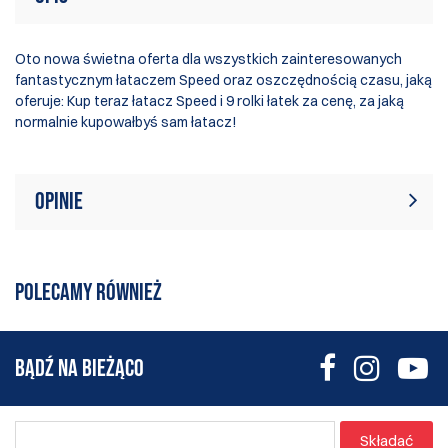
Oto nowa świetna oferta dla wszystkich zainteresowanych
fantastycznym łataczem Speed oraz oszczędnością czasu, jaką
oferuje: Kup teraz łatacz Speed i 9 rolki łatek za cenę, za jaką
normalnie kupowałbyś sam łatacz!
Opinie
W tej chwili nie ma żadnych recenzji
Napisać recenzję
produktów. Bądź pierwszym, który
POLECAMY RÓWNIEŻ
pisze recenzję
BĄDŹ NA BIEŻĄCO
Składać