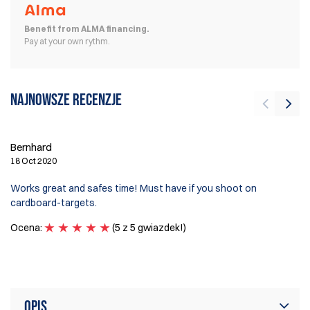
Benefit from ALMA financing.
Pay at your own rythm.
Najnowsze recenzje
Ch
24
Bernhard
18 Oct 2020
Th
ca
Works great and safes time! Must have if you shoot on
Es
cardboard-targets.
sh
re
Ocena:
(5 z 5 gwiazdek!)
O
Opis