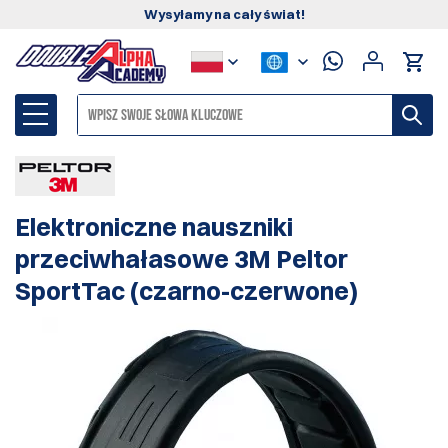
Wysyłamy na cały świat!
Elektroniczne nauszniki
przeciwhałasowe 3M Peltor
SportTac (czarno-czerwone)