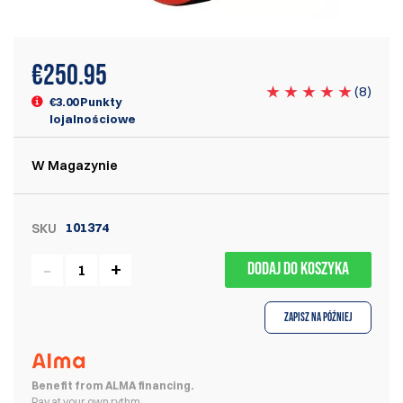
€
250.95
(
8
)
€3.00 Punkty
lojalnościowe
W Magazynie
101374
SKU
DODAJ DO KOSZYKA
Zapisz na później
Benefit from ALMA financing.
Pay at your own rythm.