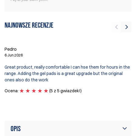
Najnowsze recenzje
Al
5 
Pedro
Li
6 Jun 2026
in
Great product, really comfortable I can hse them for hours in the
ch
range. Adding the gel pads is a great upgrade but the original
mu
ones also do the work
se
Ocena:
(5 z 5 gwiazdek!)
Th
O
Opis