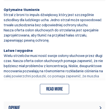
Optymalne tłumienie
Strzał z broni to impuls dźwiękowy, który jest szczególnie
szkodliwy dla ludzkiego ucha. Jedno strzał może spowodować
trwałe uszkodzenia bez odpowiedniej ochrony słuchu.
Nasza oferta osłon słuchowych do strzelania jest specjalnie
zaprojektowana, aby tłumić na przykład hałas strzału,
zapewniając pewną ochronę.
Łatwe i wygodne
Wielu strzelców musi nosić swoje osłony słuchowe przez długi
czas. Nasza oferta osłon słuchowych pomaga zapewnić, że nie
będziesz miał problemów z koncentracją. Niskie, dwupunktowe
mocowania pozwalają na równomierne rozkładanie ciśnienia na
całej powierzchni poduszki, co pomaga zapewnić, że muszka
słuchowa pozostaje na swoim miejscu nawet podczas nagłych
ruchów głowy lub ustawiania broni. Ta funkcja pomaga również
Read more
zapewnić dopasowanie bez narażania wygody i ochrony dla
reprodukcji dźwięku wysokiej jakości.
Usłysz to, co chcesz usłyszeć
Opinie