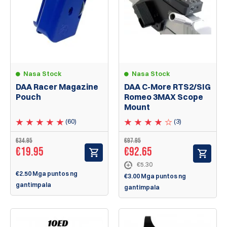
Nasa Stock
Nasa Stock
DAA Racer Magazine
DAA C-More RTS2/SIG
Pouch
Romeo 3MAX Scope
Mount
(60)
(3)
€
34.95
€
97.95
€
19.95
€
92.65
€5.30
€2.50 Mga puntos ng
€3.00 Mga puntos ng
gantimpala
gantimpala