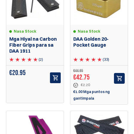
Nasa Stock
Nasa Stock
Mga Hiyal na Carbon
DAA Golden 20-
Fiber Grips para sa
Pocket Gauge
DAA 1911
(2)
(33)
€
44.95
€
20.95
€
42.75
€2.20
€1.00 Mga puntos ng
gantimpala