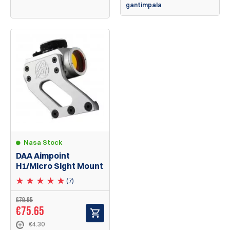
gantimpala
Nasa Stock
DAA Aimpoint
H1/Micro Sight Mount
(7)
€
79.95
€
75.65
€4.30