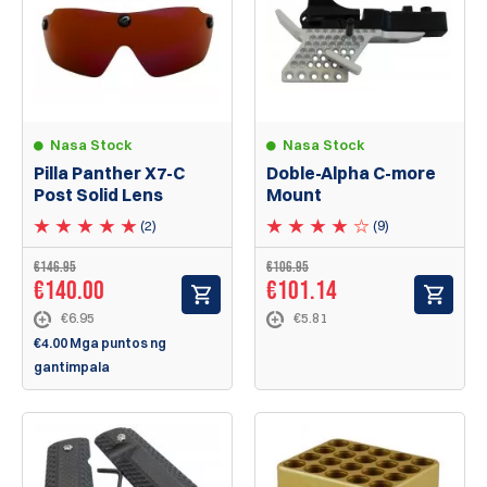
Nasa Stock
Nasa Stock
Pilla Panther X7-C
Doble-Alpha C-more
Post Solid Lens
Mount
(2)
(9)
€
146.95
€
106.95
€
140.00
€
101.14
€6.95
€5.81
€4.00 Mga puntos ng
gantimpala