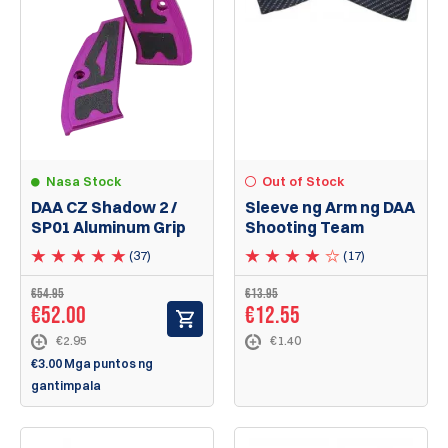
Nasa Stock
Out of Stock
DAA CZ Shadow 2 /
Sleeve ng Arm ng DAA
SP01 Aluminum Grip
Shooting Team
(37)
(17)
€
54.95
€
13.95
€
52.00
€
12.55
€2.95
€1.40
€3.00 Mga puntos ng
gantimpala