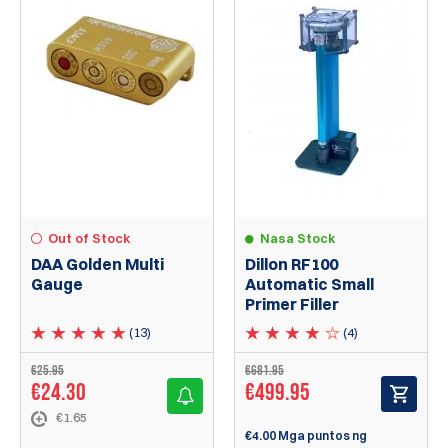
Out of Stock
Nasa Stock
DAA Golden Multi
Dillon RF100
Gauge
Automatic Small
Primer Filler
(13)
(4)
€
25.95
€
681.95
€
24.30
€
499.95
€1.65
€4.00 Mga puntos ng