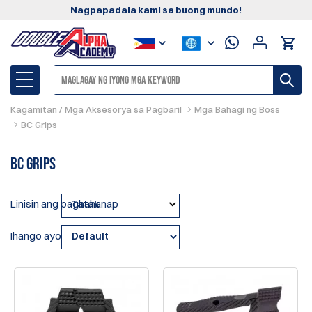
Nagpapadala kami sa buong mundo!
Kagamitan / Mga Aksesorya sa Pagbaril
Mga Bahagi ng Boss
BC Grips
BC Grips
Linisin ang paghahanap
Tatak
Ihango ayon sa: