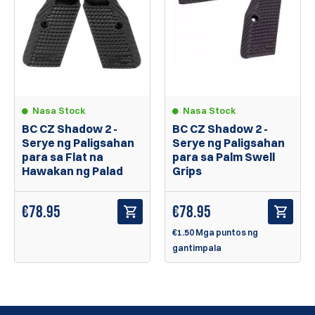
Nasa Stock
Nasa Stock
BC CZ Shadow 2 -
BC CZ Shadow 2 -
Serye ng Paligsahan
Serye ng Paligsahan
para sa Flat na
para sa Palm Swell
Hawakan ng Palad
Grips
€
78.95
€
78.95
€1.50 Mga puntos ng
gantimpala