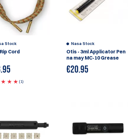
sa Stock
Nasa Stock
 Rip Cord
Otis - 3ml Applicator Pen
na may MC-10 Grease
.95
€
20.95
(1)