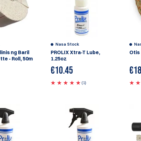
k
Nasa Stock
Na
inis ng Baril
PROLIX Xtra-T Lube,
Otis
te - Roll, 50m
1.25oz
€
10.45
€
18
(1)