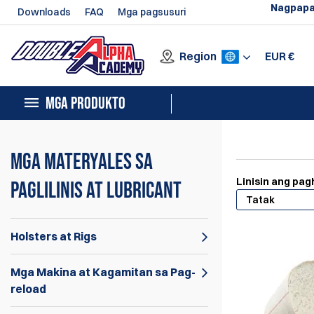
Nagpapa
Downloads
FAQ
Mga pagsusuri
Region
EUR
€
MGA PRODUKTO
Mga Materyales sa
Linisin ang pa
Paglilinis at Lubricant
Tatak
Holsters at Rigs
Mga Makina at Kagamitan sa Pag-
reload