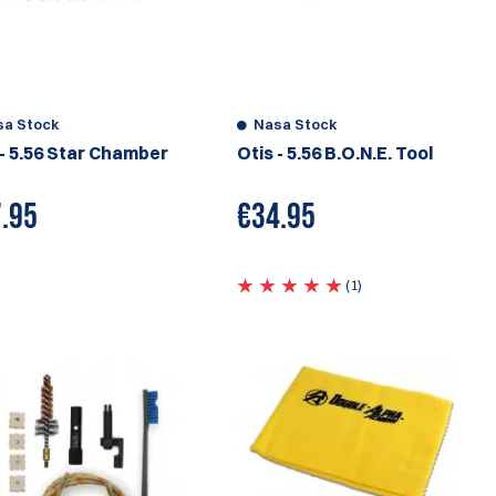
sa Stock
Nasa Stock
 - 5.56 Star Chamber
Otis - 5.56 B.O.N.E. Tool
.95
€
34.95
(1)