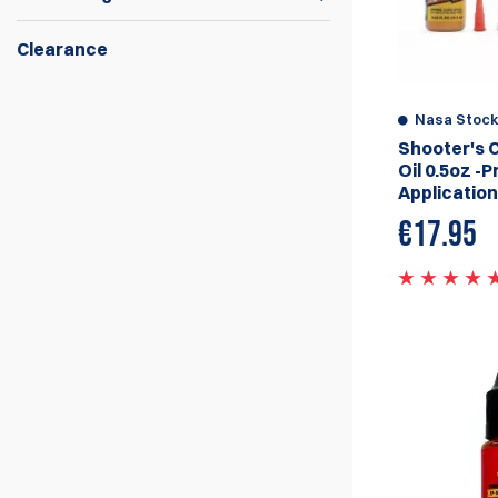
Clearance
Shooter's Choice, Seal 1, Gunbutter ay ilan
lamang sa aming mga pampalusog na
Nasa Stoc
inaalok.
Shooter's 
Oil 0.5oz -P
Application
€
17.95