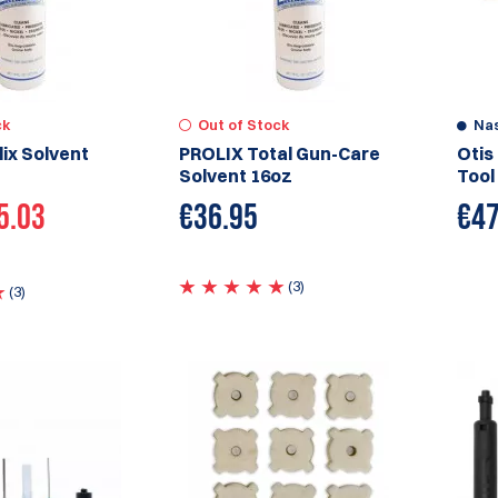
ck
Out of Stock
Na
ix Solvent
PROLIX Total Gun-Care
Otis
Solvent 16oz
Tool
5.03
€
36.95
€
47
(3)
(3)