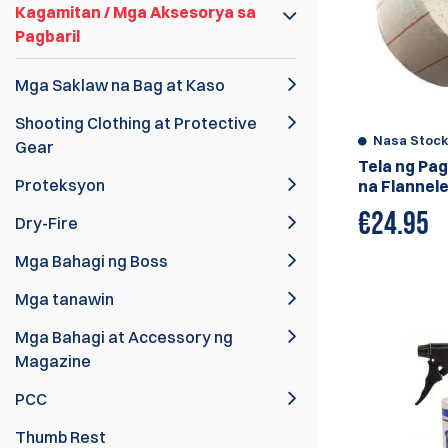
Kagamitan / Mga Aksesorya sa
Pagbaril
Mga Saklaw na Bag at Kaso
Shooting Clothing at Protective
Nasa Stoc
Gear
Tela ng Pagl
Proteksyon
na Flannelet
€
24.95
Dry-Fire
Mga Bahagi ng Boss
Mga tanawin
Mga Bahagi at Accessory ng
Magazine
PCC
Thumb Rest