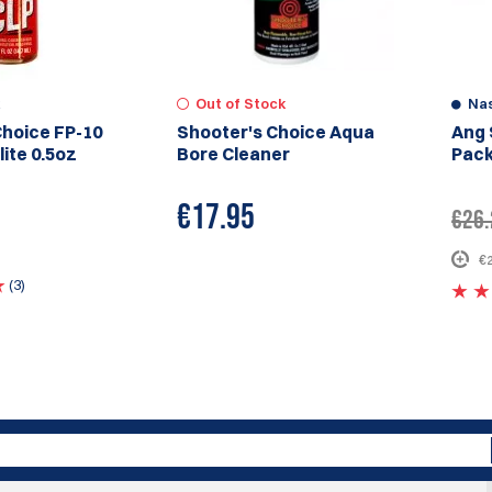
k
Out of Stock
Na
Choice FP-10
Shooter's Choice Aqua
Ang 
lite 0.5oz
Bore Cleaner
Pac
€
17.95
€26.
€
(3)