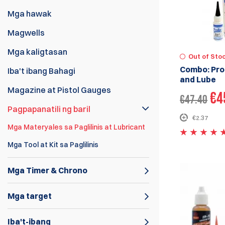
Mga hawak
Magwells
Mga kaligtasan
Out of Sto
Combo: Prol
Iba't ibang Bahagi
and Lube
Magazine at Pistol Gauges
€4
€47.40
Pagpapanatili ng baril
€2.37
Mga Materyales sa Paglilinis at Lubricant
Mga Tool at Kit sa Paglilinis
Mga Timer & Chrono
Mga target
Iba't-ibang