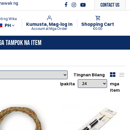
ghawak ng
Contact Us
li ng Wika
Kumusta, Mag-log In
Shopping Cart
PH
Account at Mga Order
€0.00
GA TAMPOK NA ITEM
Tingnan Bilang
Ipakita
mga
item