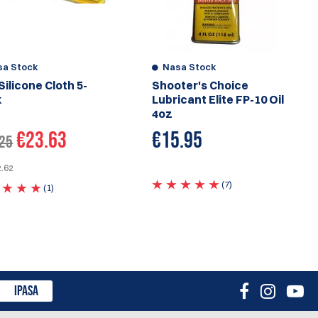
sa Stock
Nasa Stock
Silicone Cloth 5-
Shooter's Choice
k
Lubricant Elite FP-10 Oil
4oz
€23.63
€
15.95
25
2.62
(7)
(1)
IPASA