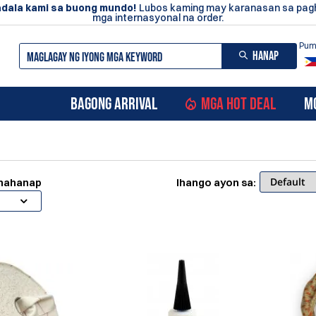
dala kami sa buong mundo!
Lubos kaming may karanasan sa pa
mga internasyonal na order.
Pumi
HANAP
BAGONG ARRIVAL
MGA HOT DEAL
M
ghahanap
Ihango ayon sa: