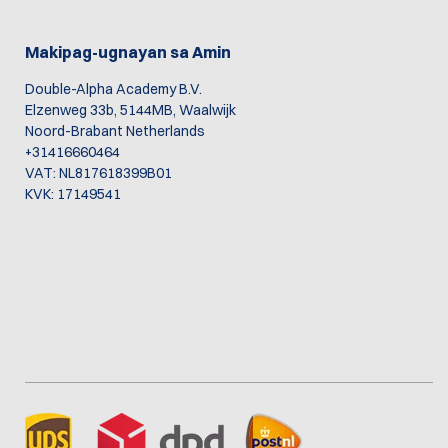
Makipag-ugnayan sa Amin
Double-Alpha Academy B.V.
Elzenweg 33b, 5144MB, Waalwijk
Noord-Brabant Netherlands
+31416660464
VAT: NL817618399B01
KVK: 17149541