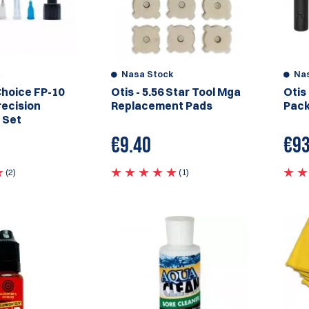
k
Nasa Stock
Na
Choice FP-10
Otis - 5.56 Star Tool Mga
Otis
recision
Replacement Pads
Pac
 Set
€
9.40
€
93
(2)
(1)