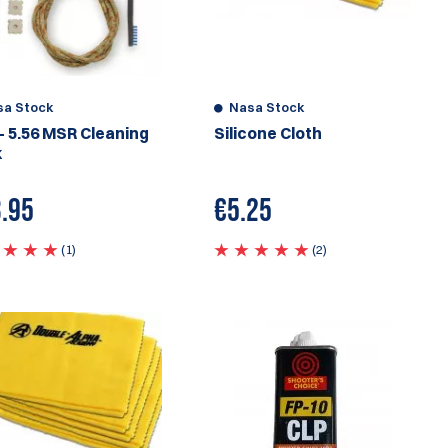
sa Stock
Nasa Stock
 - 5.56 MSR Cleaning
Silicone Cloth
k
.95
€
5.25
(1)
(2)