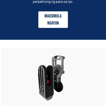
perpektong rig para sa iyo.
Magsimula
Ngayon