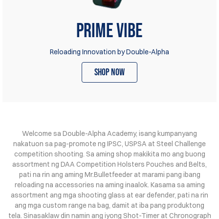
Prime Vibe
Reloading Innovation by Double-Alpha
shop now
Welcome sa Double-Alpha Academy, isang kumpanyang
nakatuon sa pag-promote ng IPSC, USPSA at Steel Challenge
competition shooting. Sa aming shop makikita mo ang buong
assortment ng DAA Competition Holsters Pouches and Belts,
pati na rin ang aming Mr.Bulletfeeder at marami pang ibang
reloading na accessories na aming inaalok. Kasama sa aming
assortment ang mga shooting glass at ear defender, pati na rin
ang mga custom range na bag, damit at iba pang produktong
tela. Sinasaklaw din namin ang iyong Shot-Timer at Chronograph