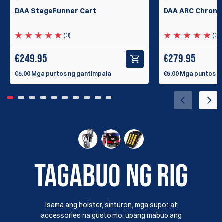
DAA StageRunner Cart
DAA ARC Chrono
(3)
(3)
€
249.95
€
279.95
€5.00 Mga puntos ng gantimpala
€5.00 Mga puntos n
TAGABUO NG RIG
Isama ang holster, sinturon, mga supot at
accessories na gusto mo, upang mabuo ang