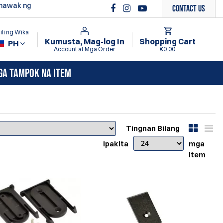
ghawak ng
Contact Us
li ng Wika
Kumusta, Mag-log In
Shopping Cart
PH
Account at Mga Order
€0.00
GA TAMPOK NA ITEM
Tingnan Bilang
Ipakita
mga
item