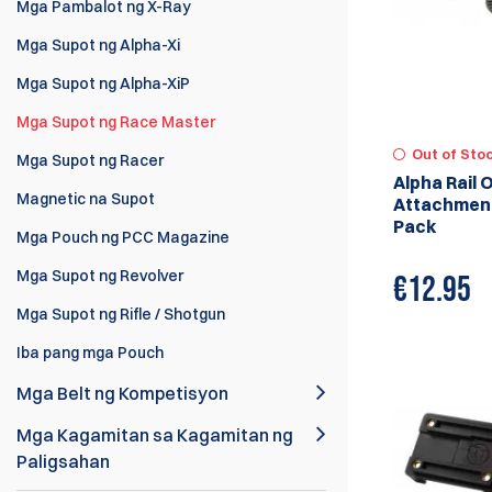
Mga Pambalot ng X-Ray
Mga Supot ng Alpha-Xi
Mga Supot ng Alpha-XiP
Mga Supot ng Race Master
Out of Sto
Mga Supot ng Racer
Alpha Rail 
Magnetic na Supot
Attachment 
Pack
Mga Pouch ng PCC Magazine
Mga Supot ng Revolver
€
12.95
Mga Supot ng Rifle / Shotgun
Iba pang mga Pouch
Mga Belt ng Kompetisyon
Mga Kagamitan sa Kagamitan ng
Paligsahan