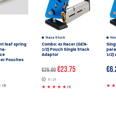
k
Nasa Stock
Na
t leaf spring
Combo: 4x Racer (GEN-
Sing
ha-
1/2) Pouch Single Stack
para
ace
Adaptor
1/2)
cer Pouches
€23.75
€
6.
€25.00
€1.25
(3)
(4)