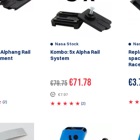
k
Nasa Stock
Na
Alphang Rail
Kombo: 5x Alpha Rail
Repl
hment
System
spac
Rac
€71.78
€
3.
€79.75
€7.97
(2)
(2)