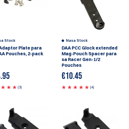
sa Stock
Nasa Stock
Adaptor Plate para
DAA PCC Glock extended
AA Pouches, 2-pack
Mag-Pouch Spacer para
sa Racer Gen-1/2
Pouches
.95
€
10.45
(3)
(4)