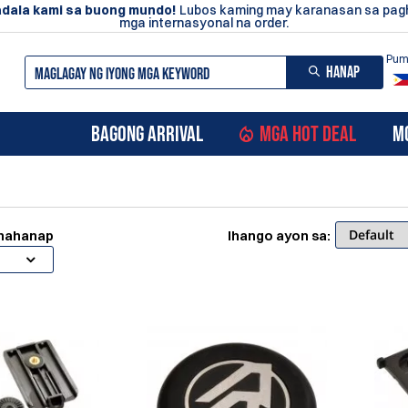
dala kami sa buong mundo!
Lubos kaming may karanasan sa pa
mga internasyonal na order.
Pumi
HANAP
BAGONG ARRIVAL
MGA HOT DEAL
M
ghahanap
Ihango ayon sa: