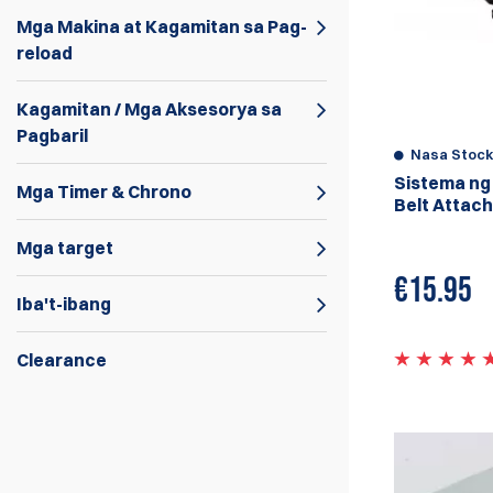
Mga Makina at Kagamitan sa Pag-
reload
Kagamitan / Mga Aksesorya sa
Pagbaril
Nasa Stoc
Sistema ng 
Mga Timer & Chrono
Belt Attac
Mga target
€
15.95
Iba't-ibang
Clearance
Ang mga Pouch ng Race Master ay gawa sa
aluminum at nag-aalok ng malawak na
sakop ng pag-aadjust at pagiging
kompatible. Ibinahagi para sa palarong IPSC