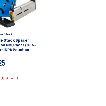
sa Stock
le Stack Spacer
 sa RM, Racer (GEN-
 at IDPA Pouches
25
(6)