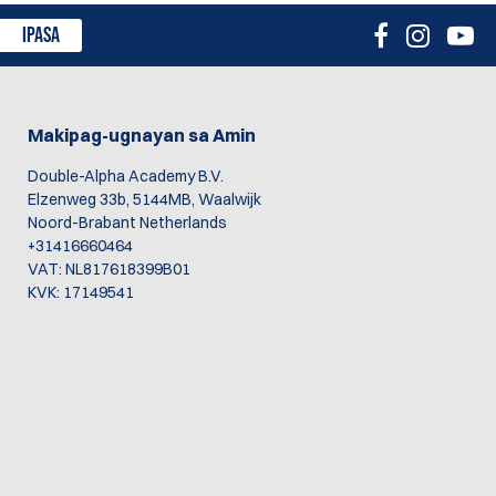
IPASA
Makipag-ugnayan sa Amin
Double-Alpha Academy B.V.
Elzenweg 33b, 5144MB, Waalwijk
Noord-Brabant Netherlands
+31416660464
VAT: NL817618399B01
KVK: 17149541