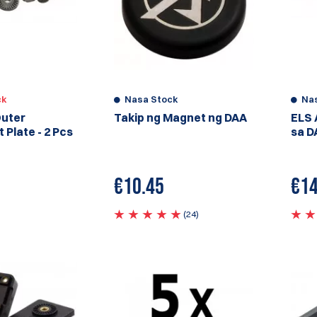
ck
Nasa Stock
Na
Outer
Takip ng Magnet ng DAA
ELS 
Plate - 2 Pcs
sa D
€
10.45
€
14
(24)