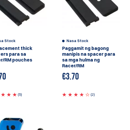
sa Stock
Nasa Stock
acement thick
Paggamit ng bagong
ers para sa
manipis na spacer para
er/RM pouches
sa mga hulma ng
Racer/RM
70
€
3.70
(5)
(2)