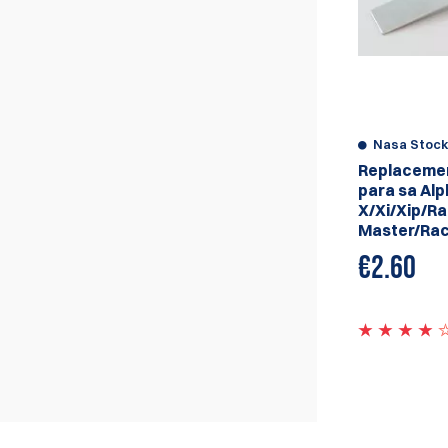
Shooter.
Nasa Stoc
Replacemen
para sa Alp
X/Xi/Xip/R
Master/Ra
€
2.60