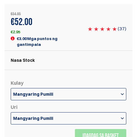
€54.95
€
52.00
(
37
)
€2.95
€3.00 Mga puntos ng
gantimpala
Nasa Stock
Kulay
Mangyaring Pumili
Uri
Mangyaring Pumili
IDAGDAG SA BASKET