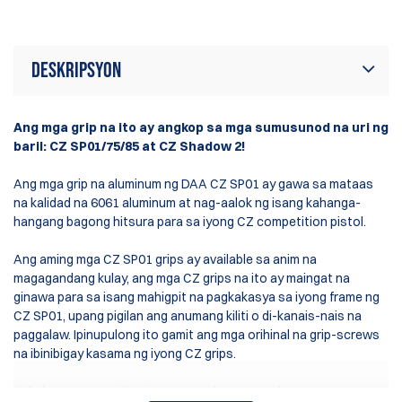
Deskripsyon
Ang mga grip na ito ay angkop sa mga sumusunod na uri ng
baril: CZ SP01/75/85 at CZ Shadow 2!
Ang mga grip na aluminum ng DAA CZ SP01 ay gawa sa mataas
na kalidad na 6061 aluminum at nag-aalok ng isang kahanga-
hangang bagong hitsura para sa iyong CZ competition pistol.
Ang aming mga CZ SP01 grips ay available sa anim na
magagandang kulay, ang mga CZ grips na ito ay maingat na
ginawa para sa isang mahigpit na pagkakasya sa iyong frame ng
CZ SP01, upang pigilan ang anumang kiliti o di-kanais-nais na
paggalaw. Ipinupulong ito gamit ang mga orihinal na grip-screws
na ibinibigay kasama ng iyong CZ grips.
Nakalaser-cut na M3 grip tape ang kasama sa bawat set