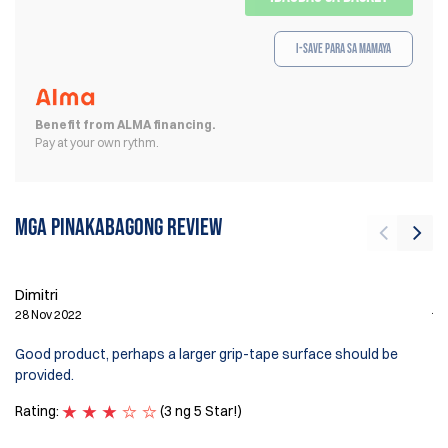
I-save para sa Mamaya
Benefit from ALMA financing.
Pay at your own rythm.
Mga pinakabagong review
Dimitri
jo
28 Nov 2022
3 
Good product, perhaps a larger grip-tape surface should be
Mo
provided.
Ra
Rating:
(3 ng 5 Star!)