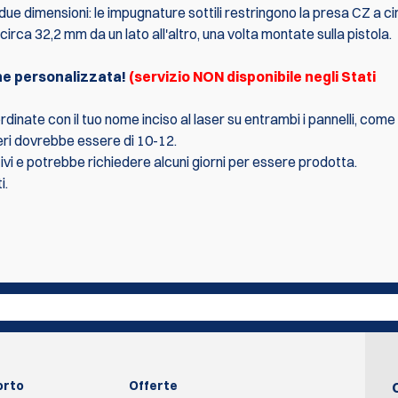
ue dimensioni: le impugnature sottili restringono la presa CZ a ci
ca 32,2 mm da un lato all'altro, una volta montate sulla pistola.
one personalizzata!
(servizio NON disponibile negli Stati
ate con il tuo nome inciso al laser su entrambi i pannelli, come
eri dovrebbe essere di 10-12.
vi e potrebbe richiedere alcuni giorni per essere prodotta.
i.
l primo a scrivere una recensione
Scrivi una recen
orto
Offerte