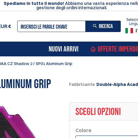
Spediamo in tutto il mondo!
Abbiamo una vasta esperienza nell
gestione degli ordini internazionali.
Selezi
Ling
RICERCA
EUR
€
I
NUOVI ARRIVI
OFFERTE IMPERDI
DAA CZ Shadow 2 / SP01 Aluminum Grip
luminum Grip
Fabbricante
Double-Alpha Aca
SCEGLI OPZIONI
Colore