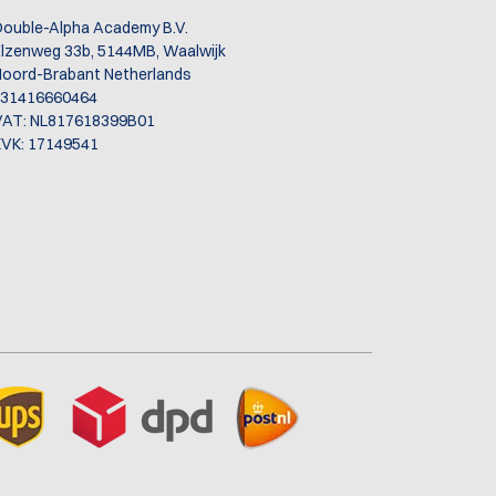
ouble-Alpha Academy B.V.
lzenweg 33b, 5144MB, Waalwijk
oord-Brabant Netherlands
+31416660464
VAT: NL817618399B01
VK: 17149541