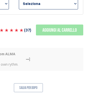
Seleziona
Aggiungi al carrello
(
37
)
rom ALMA
r own rythm.
Salva per dopo