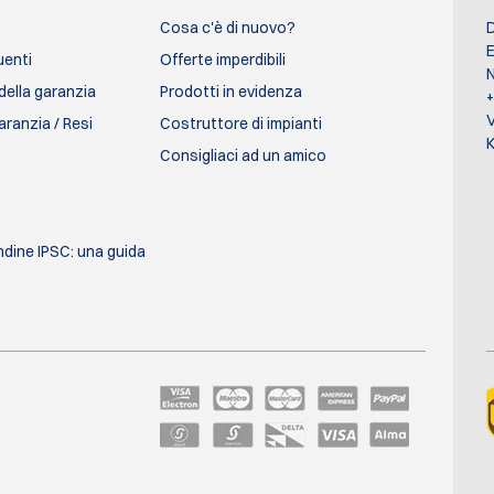
Cosa c'è di nuovo?
D
E
enti
Offerte imperdibili
N
della garanzia
Prodotti in evidenza
aranzia / Resi
Costruttore di impianti
K
Consigliaci ad un amico
ondine IPSC: una guida