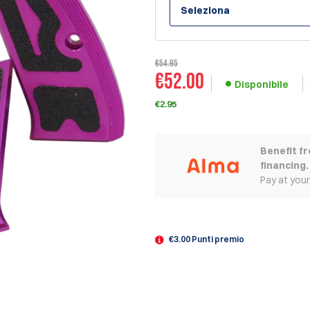
Seleziona
€54.95
€
52.00
Disponibile
€2.95
Benefit f
financing.
Pay at you
€3.00 Punti premio