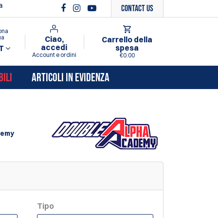
a
Contact Us
ona
ua
Ciao,
Carrello della
accedi
spesa
T
Account e ordini
€0.00
BILI
ARTICOLI IN EVIDENZA
demy
Tipo