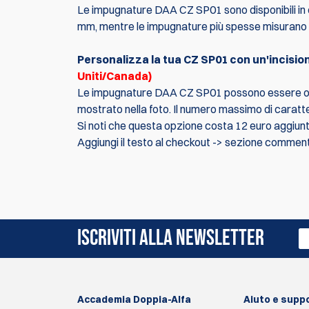
Le impugnature DAA CZ SP01 sono disponibili in d
mm, mentre le impugnature più spesse misurano cir
Personalizza la tua CZ SP01 con un'incisi
Uniti/Canada)
Le impugnature DAA CZ SP01 possono essere ordin
mostrato nella foto. Il numero massimo di caratt
Si noti che questa opzione costa 12 euro aggiunti
Aggiungi il testo al checkout -> sezione comment
Al momento non ci sono recensioni. Puoi essere i
ISCRIVITI ALLA NEWSLETTER
Accademia Doppia-Alfa
Aiuto e supp