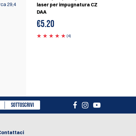
rca 29,4
laser per impugnatura CZ
DAA
€
5.20
(4)
sione
SOTTOSCRIVI
Contattaci