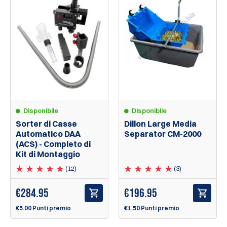
Disponibile
Disponibile
Dillon Large Media
Sorter di Casse
Separator CM-2000
Automatico DAA
(ACS) - Completo di
Kit di Montaggio
(3)
(12)
€
196.95
€284.95
€1.50 Punti premio
€5.00 Punti premio