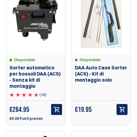
Disponibile
Disponibile
Sorter automatico
DAA Auto Case Sorter
per bossoli DAA (ACS)
(ACS) - Kit di
- Senza kit di
montaggio solo
montaggio
(10)
€
264.95
€
19.95
€5.00 Punti premio