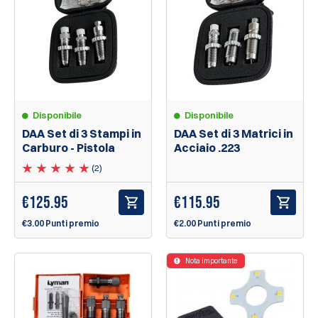
Disponibile
Disponibile
DAA Set di 3 Stampi in
DAA Set di 3 Matrici in
Carburo - Pistola
Acciaio .223
(2)
€
125.95
€
115.95
€3.00 Punti premio
€2.00 Punti premio
Nota importante