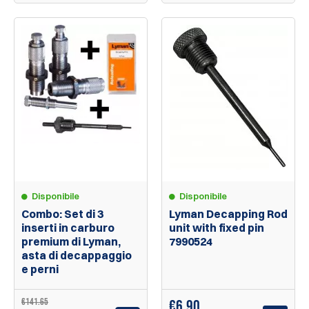
Disponibile
Disponibile
Combo: Set di 3
Lyman Decapping Rod
inserti in carburo
unit with fixed pin
premium di Lyman,
7990524
asta di decappaggio
e perni
€141.65
€
6.90