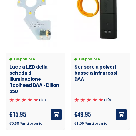
Disponibile
Disponibile
Luce a LED della
Sensore a polveri
scheda di
basse a infrarossi
illuminazione
DAA
Toolhead DAA - Dillon
550
(12)
(10)
€
15.95
€
49.95
€0.50 Punti premio
€1.00 Punti premio