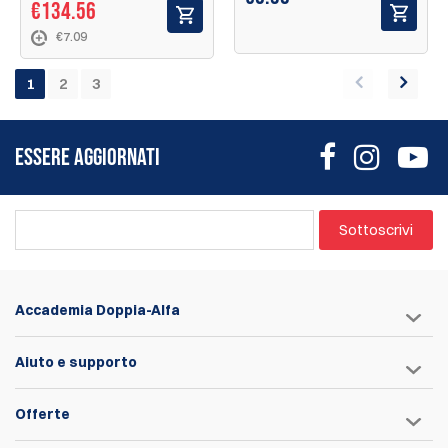
€134.56
€7.09
1
2
3
ESSERE AGGIORNATI
Sottoscrivi
Accademia Doppia-Alfa
Aiuto e supporto
Offerte