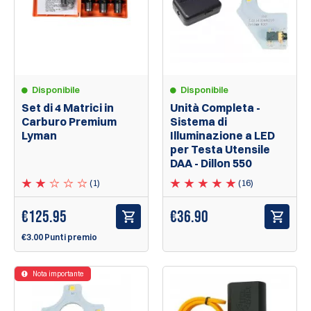
Disponibile
Disponibile
Set di 4 Matrici in
Unità Completa -
Carburo Premium
Sistema di
Lyman
Illuminazione a LED
per Testa Utensile
DAA - Dillon 550
(1)
(16)
€
125.95
€36.90
€3.00 Punti premio
Nota importante