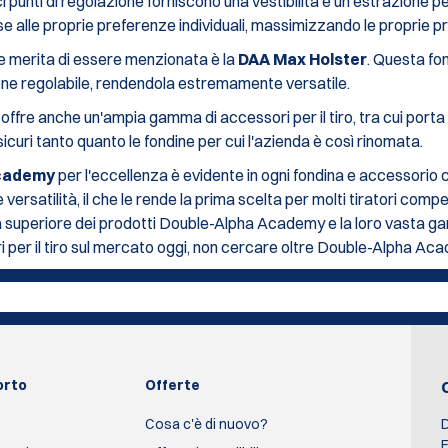
 punti di regolazione forniscono una vestibilità e un'estrazione per
se alle proprie preferenze individuali, massimizzando le proprie pr
e merita di essere menzionata è la
DAA Max Holster
. Questa fo
ione regolabile, rendendola estremamente versatile.
ffre anche un'ampia gamma di accessori per il tiro, tra cui porta c
icuri tanto quanto le fondine per cui l'azienda è così rinomata.
Academy
per l'eccellenza è evidente in ogni fondina e accessorio 
 e versatilità, il che le rende la prima scelta per molti tiratori compe
tà superiore dei prodotti Double-Alpha Academy e la loro vasta ga
i per il tiro sul mercato oggi, non cercare oltre Double-Alpha Ac
orto
Offerte
Cosa c'è di nuovo?
D
E