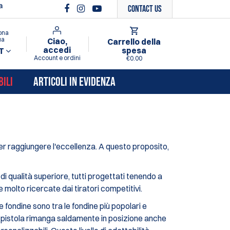
a
Contact Us
ona
ua
Ciao,
Carrello della
accedi
spesa
T
Account e ordini
€0.00
BILI
ARTICOLI IN EVIDENZA
e per raggiungere l'eccellenza. A questo proposito,
di qualità superiore, tutti progettati tenendo a
 molto ricercate dai tiratori competitivi.
ondine sono tra le fondine più popolari e
la pistola rimanga saldamente in posizione anche