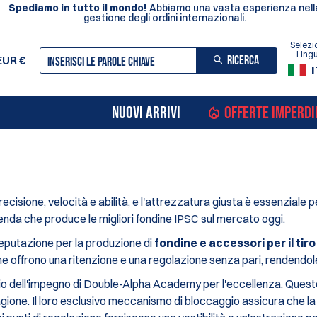
Spediamo in tutto il mondo!
Abbiamo una vasta esperienza nell
gestione degli ordini internazionali.
Selezi
Ling
RICERCA
EUR
€
I
NUOVI ARRIVI
OFFERTE IMPERDI
 precisione, velocità e abilità, e l'attrezzatura giusta è essenzial
da che produce le migliori fondine IPSC sul mercato oggi.
eputazione per la produzione di
fondine e accessori per il tiro
ne offrono una ritenzione e una regolazione senza pari, rendendole
 dell'impegno di Double-Alpha Academy per l'eccellenza. Queste f
ragione. Il loro esclusivo meccanismo di bloccaggio assicura che 