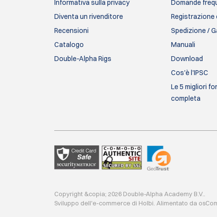
Informativa sulla privacy
Domande frequ
Diventa un rivenditore
Registrazione 
Recensioni
Spedizione / G
Catalogo
Manuali
Double-Alpha Rigs
Download
Cos'è l'IPSC
Le 5 migliori f
completa
Copyright &copia; 2026 Double-Alpha Academy B.V..
Sviluppo dell'e-commerce
di
Holbi
.
Alimentato da osC