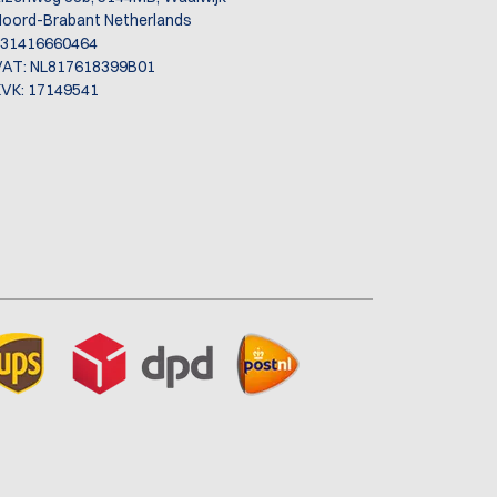
oord-Brabant Netherlands
+31416660464
VAT: NL817618399B01
VK: 17149541