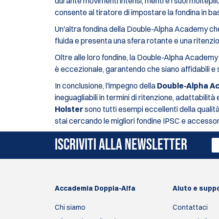
durante movimenti intensi, mentre i suoi molteplici
consente al tiratore di impostare la fondina in ba
Un'altra fondina della Double-Alpha Academy ch
fluida e presenta una sfera rotante e una ritenz
Oltre alle loro fondine, la Double-Alpha Academy o
è eccezionale, garantendo che siano affidabili e s
In conclusione, l'impegno della
Double-Alpha 
ineguagliabili in termini di ritenzione, adattabilità
Holster
sono tutti esempi eccellenti della quali
stai cercando le migliori fondine IPSC e accessor
ISCRIVITI ALLA NEWSLETTER
Accademia Doppia-Alfa
Aiuto e supp
Chi siamo
Contattaci