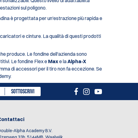
sonalizzabili. Questo livello di adattabilità
estazioni sul poligono.
ndina è progettata per un'estrazione più rapida e
aricatori e cinture. La qualità di questi prodotti
che produce. Le fondine dell'azienda sono
titivi. Le fondine Flex e
Max
e la
Alpha-X
mma di accessori per il tiro non fa eccezione. Se
ademy.
SOTTOSCRIVI
Contattaci
ouble-Alpha Academy B.V.
lzenweg 33b, 5144MB, Waalwijk