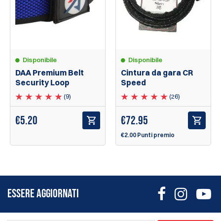
Disponibile
Disponibile
DAA Premium Belt
Cintura da gara CR
Security Loop
Speed
(9)
(26)
€
5.20
€
72.95
€2.00 Punti premio
ESSERE AGGIORNATI