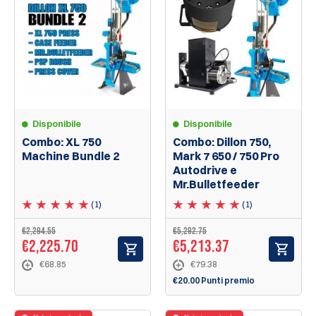
Disponibile
Disponibile
Combo: XL 750
Combo: Dillon 750,
Machine Bundle 2
Mark 7 650 / 750 Pro
Autodrive e
Mr.Bulletfeeder
(1)
(1)
€2,294.55
€5,292.75
€2,225.70
€5,213.37
€68.85
€79.38
€20.00 Punti premio