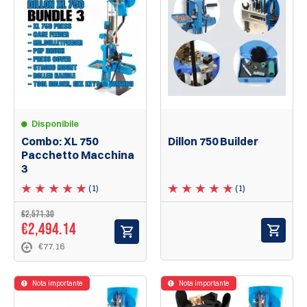
Disponibile
Combo: XL 750
Dillon 750 Builder
Pacchetto Macchina
3
(1)
(1)
€2,571.30
€2,494.14
€77.16
Nota importante
Nota importante