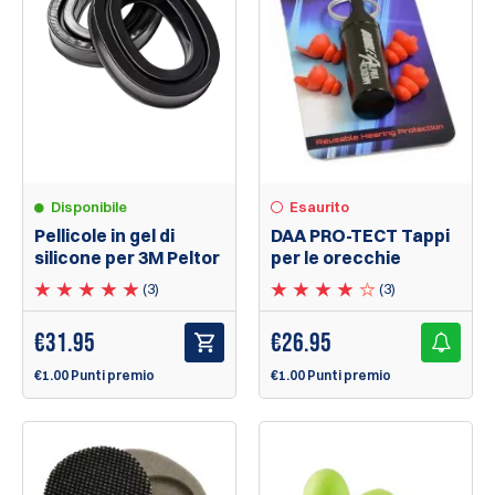
Disponibile
Esaurito
Pellicole in gel di
DAA PRO-TECT Tappi
silicone per 3M Peltor
per le orecchie
(3)
(3)
€
31.95
€
26.95
€1.00 Punti premio
€1.00 Punti premio