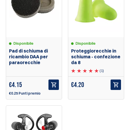
Disponibile
Disponibile
Pad di schiuma di
Proteggiorecchie in
ricambio DAA per
schiuma - confezione
paraorecchie
da 8
(1)
€
4.15
€
4.20
€0.25 Punti premio