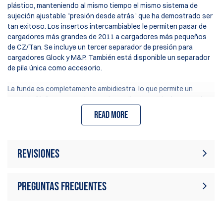
plástico, manteniendo al mismo tiempo el mismo sistema de
sujeción ajustable "presión desde atrás" que ha demostrado ser
tan exitoso. Los insertos intercambiables le permiten pasar de
cargadores más grandes de 2011 a cargadores más pequeños
de CZ/Tan. Se incluye un tercer separador de presión para
cargadores Glock y M&P. También está disponible un separador
de pila única como accesorio.
La funda es completamente ambidiestra, lo que permite un
montaje fácil para usuarios zurdos o diestros. E incluso puede
montar la funda a 90 grados del cuerpo, al igual que en la versión
Read more
RM.
El colgador de cinturón de la funda utiliza el mismo diseño de
placa de acero minimalista, que elimina la separación entre su
Revisiones
cinturón interno y externo. Sin embargo, el colgador de cinturón
se ha simplificado: no hay junta esférica como en la funda RM de
Actualmente no hay reseñas de
aluminio, ya que simplemente no se pudo lograr en plástico en
Preguntas frecuentes
Escribir revisión
productos. Sé el primero en escribir
este tamaño. Sin embargo, la funda se puede ajustar para
una reseña
inclinarse en pasos muy pequeños, lo que permite a cada tirador
encontrar el ángulo adecuado según su preferencia. Una vez que