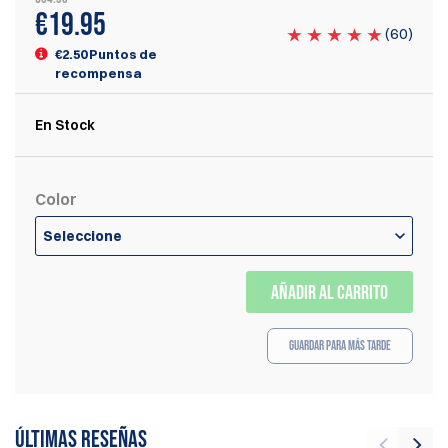
€
19.95
(
60
)
€2.50 Puntos de
recompensa
En Stock
Color
Seleccione
AÑADIR AL CARRITO
Guardar para más tarde
Últimas reseñas