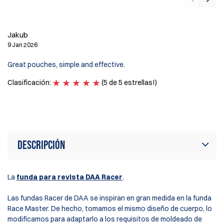
Da
Jakub
28
9 Jan 2026
Gr
Great pouches, simple and effective.
Af
ne
Clasificación:
(5 de 5 estrellas!)
Cl
Descripción
La
funda para revista DAA Racer
.
Las fundas Racer de DAA se inspiran en gran medida en la funda
Race Master. De hecho, tomamos el mismo diseño de cuerpo, lo
modificamos para adaptarlo a los requisitos de moldeado de