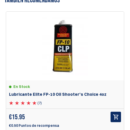
TAMBIÉN RECOMENDAMOS
una reseña
En Stock
Lubricante Elite FP-10 Oil Shooter's Choice 4oz
(7)
€
15.95
€0.50 Puntos de recompensa