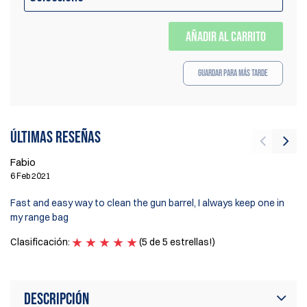
AÑADIR AL CARRITO
Guardar para más tarde
Últimas reseñas
Fabio
Mi
6 Feb 2021
11
Fast and easy way to clean the gun barrel, I always keep one in
Tr
my range bag
ca
Clasificación:
(5 de 5 estrellas!)
Cl
Descripción