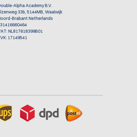
ouble-Alpha Academy B.V.
lzenweg 33b, 5144MB, Waalwijk
oord-Brabant Netherlands
+31416660464
VAT: NL817618399B01
VK: 17149541