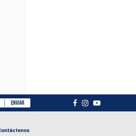
isión
ENVIAR
Contáctenos