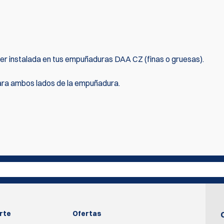
 ser instalada en tus empuñaduras DAA CZ (finas o gruesas).
ara ambos lados de la empuñadura.
primero en escribir una reseña
Escribir rev
rte
Ofertas