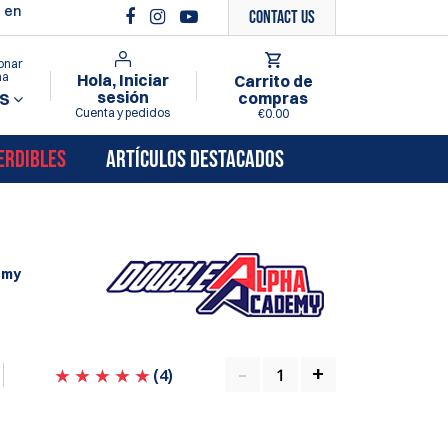
 en
Contact Us
onar
ma
Hola, Iniciar
Carrito de
sesión
compras
S
Cuenta y pedidos
€0.00
ERDIBLES
ARTÍCULOS DESTACADOS
emy
(
4
)