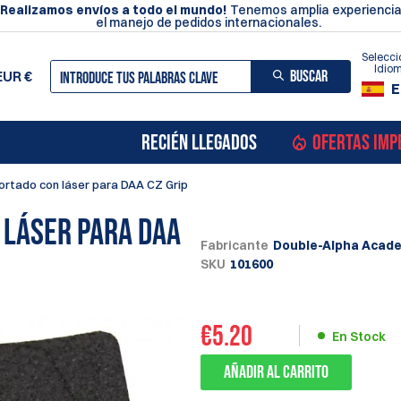
¡Realizamos envíos a todo el mundo!
Tenemos amplia experiencia
el manejo de pedidos internacionales.
Selecci
Idio
BUSCAR
EUR
€
E
RECIÉN LLEGADOS
OFERTAS IMP
ortado con láser para DAA CZ Grip
 láser para DAA
Fabricante
Double-Alpha Acad
SKU
101600
€
5.20
En Stock
Añadir al carrito