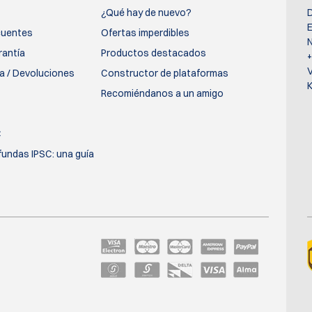
¿Qué hay de nuevo?
D
E
cuentes
Ofertas imperdibles
N
rantía
Productos destacados
ía / Devoluciones
Constructor de plataformas
K
Recomiéndanos a un amigo
C
fundas IPSC: una guía