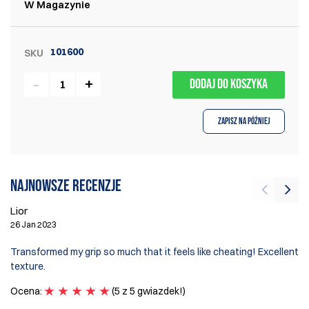
W Magazynie
101600
SKU
DODAJ DO KOSZYKA
Zapisz na później
Najnowsze recenzje
Lior
Wi
26 Jan 2023
10
Transformed my grip so much that it feels like cheating! Excellent
bo
texture.
2.
Ocena:
(5 z 5 gwiazdek!)
O