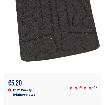
€
5.20
(
4
)
€0.25 Punkty
lojalnościowe