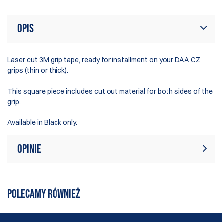
Opis
Laser cut 3M grip tape, ready for installment on your DAA CZ
grips (thin or thick).
This square piece includes cut out material for both sides of the
grip.
Available in Black only.
Opinie
W tej chwili nie ma żadnych recenzji
Napisać recenzję
produktów. Bądź pierwszym, który
POLECAMY RÓWNIEŻ
pisze recenzję