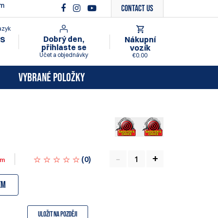
ím
Contact Us
azyk
Dobrý den,
Nákupní
S
přihlaste se
vozík
Účet a objednávky
€0.00
VYBRANÉ POLOŽKY
(
0
)
em
em
Uložit na později