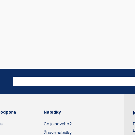
 Buďte první, kdo napíše recenzi
Napsat re
podpora
Nabídky
ás
Co je nového?
D
E
Žhavé nabídky