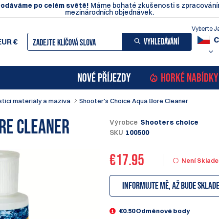
odáváme po celém světě!
Máme bohaté zkušenosti s zpracován
mezinárodních objednávek.
Vyberte J
C
VYHLEDÁVÁNÍ
EUR
€
NOVÉ PŘÍJEZDY
HORKÉ NABÍDKY
sticí materiály a maziva
Shooter's Choice Aqua Bore Cleaner
ore Cleaner
Výrobce
Shooters choice
SKU
100500
€
17.95
Není Sklad
Informujte mě, až bude sklad
€0.50 Odměnové body