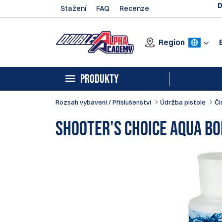
D
Stažení
FAQ
Recenze
Region
PRODUKTY
Rozsah vybavení / Příslušenství
Údržba pistole
Či
Shooter's Choice Aqua B