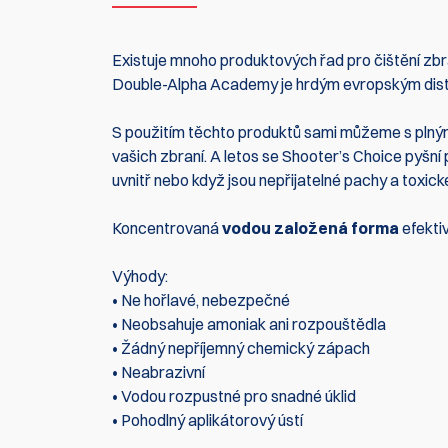
Existuje mnoho produktových řad pro čištění zbra
Double-Alpha Academy je hrdým evropským distr
S použitím těchto produktů sami můžeme s plným 
vašich zbraní. A letos se Shooter’s Choice pyšní
uvnitř nebo když jsou nepřijatelné pachy a toxick
Koncentrovaná
vodou založená forma
efektiv
Výhody:
• Ne hořlavé, nebezpečné
• Neobsahuje amoniak ani rozpouštědla
• Žádný nepříjemný chemický zápach
• Neabrazivní
• Vodou rozpustné pro snadné úklid
• Pohodlný aplikátorový ústí