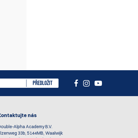
cenzi
PŘEDLOŽIT
Kontaktujte nás
ouble-Alpha Academy B.V.
lzenweg 33b, 5144MB, Waalwijk