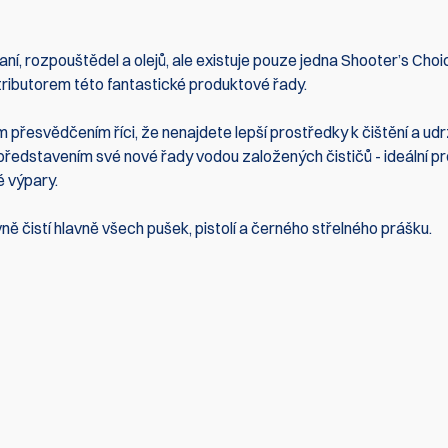
ní, rozpouštědel a olejů, ale existuje pouze jedna Shooter’s Choi
ibutorem této fantastické produktové řady.
přesvědčením říci, že nenajdete lepší prostředky k čištění a ud
 představením své nové řady vodou založených čističů - ideální pr
é výpary.
ně čistí hlavně všech pušek, pistolí a černého střelného prášku.