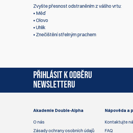
Zvyšte přesnost odstraněním z vášho vrtu:
• Měď
• Olovo
• Uhlík
• Znečištění střelným prachem
Momentálně zde nejsou žádné recenze produktu.
PŘIHLÁSIT K ODBĚRU
NEWSLETTERU
Akademie Double-Alpha
Nápověda a 
O nás
Kontaktujte n
Zásady ochrany osobních údajů
FAQ