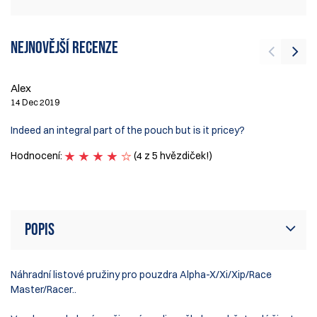
Nejnovější recenze
Alex
J
14 Dec 2019
1 
Indeed an integral part of the pouch but is it pricey?
Ex
Hodnocení:
(4 z 5 hvězdiček!)
H
Popis
Náhradní listové pružiny pro pouzdra Alpha-X/Xi/Xip/Race
Master/Racer..