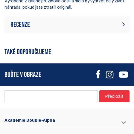
Vyrobeno z kalené pružinové oceli a mělo by vydržet celý život.
Náhrada, pokud jste ztratili originál.
Recenze
Momentálně zde nejsou žádné recenze
Napsat recenzi
produktu. Buďte první, kdo napíše
TAKÉ DOPORUČUJEME
recenzi
BUĎTE V OBRAZE
Předložit
Akademie Double-Alpha