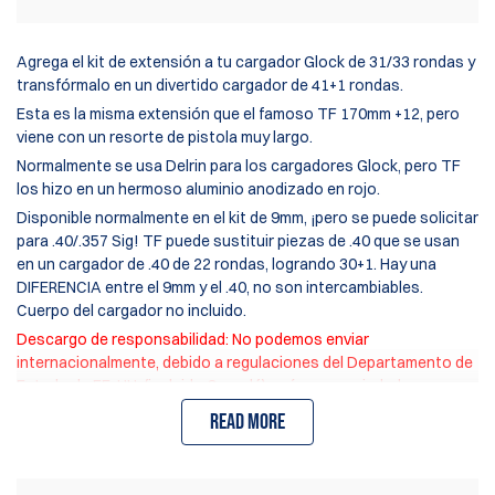
Agrega el kit de extensión a tu cargador Glock de 31/33 rondas y
transfórmalo en un divertido cargador de 41+1 rondas.
Esta es la misma extensión que el famoso TF 170mm +12, pero
viene con un resorte de pistola muy largo.
Normalmente se usa Delrin para los cargadores Glock, pero TF
los hizo en un hermoso aluminio anodizado en rojo.
Disponible normalmente en el kit de 9mm, ¡pero se puede solicitar
para .40/.357 Sig! TF puede sustituir piezas de .40 que se usan
en un cargador de .40 de 22 rondas, logrando 30+1. Hay una
DIFERENCIA entre el 9mm y el .40, no son intercambiables.
Cuerpo del cargador no incluido.
Descargo de responsabilidad: No podemos enviar
internacionalmente, debido a regulaciones del Departamento de
Estado de EE. UU. (incluido Canadá), así como a ciudadanos
estadounidenses que viven en estados o ciudades que
Read more
restringen cargadores de alta capacidad. ¡Por favor, verifica
cuidadosamente las leyes locales!