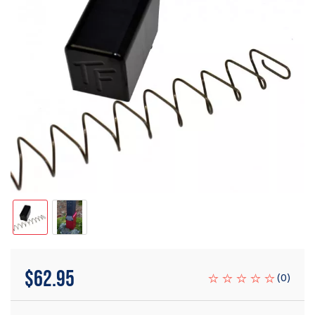
$
62.95
(
0
)