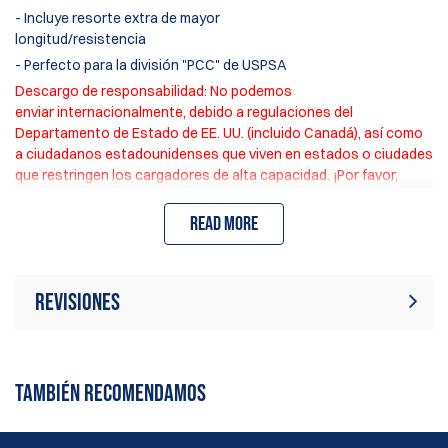
- Incluye resorte extra de mayor
longitud/resistencia
- Perfecto para la división "PCC" de USPSA
Descargo de responsabilidad: No podemos
enviar
internacionalmente, debido a regulaciones del
Departamento de Estado de EE. UU. (incluido Canadá), así como
a ciudadanos estadounidenses que viven en estados o ciudades
que restringen los cargadores de alta capacidad. ¡Por favor,
revise cuidadosamente las leyes locales!
Read more
Revisiones
Actualmente no hay reseñas de
Escribir revisión
productos. Sé el primero en escribir
TAMBIÉN RECOMENDAMOS
una reseña