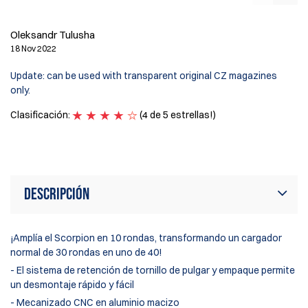
Ol
23
Oleksandr Tulusha
18 Nov 2022
I 
th
Update: can be used with transparent original CZ magazines
wa
only.
ro
co
Clasificación:
(4 de 5 estrellas!)
Cl
Descripción
¡Amplía el Scorpion en 10 rondas, transformando un cargador
normal de 30 rondas en uno de 40!
- El sistema de retención de tornillo de pulgar y empaque permite
un desmontaje rápido y fácil
- Mecanizado CNC en aluminio macizo