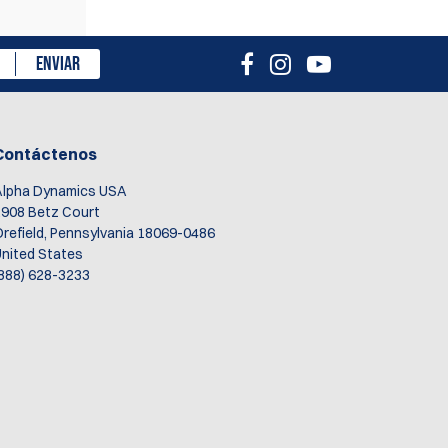
isión
ENVIAR
Contáctenos
Alpha Dynamics USA
908 Betz Court
refield, Pennsylvania 18069-0486
nited States
888) 628-3233