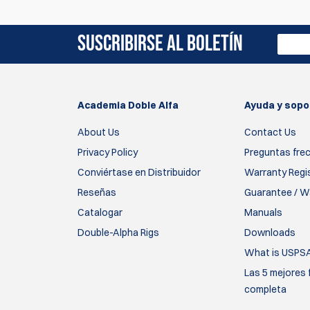
Actualmente no hay reseñas de productos. Sé el 
SUSCRIBIRSE AL BOLETÍN
Academia Doble Alfa
Ayuda y sopo
About Us
Contact Us
Privacy Policy
Preguntas fre
Conviértase en Distribuidor
Warranty Regi
Reseñas
Guarantee / Wa
Catalogar
Manuals
Double-Alpha Rigs
Downloads
What is USPS
Las 5 mejores 
completa