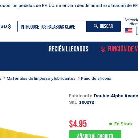
odos los pedidos de EE. UU. se envían desde nuestro almacén de EE.
Selecci
Idio
BUSCAR
USD
$
RECIÉN LLEGADOS
FUNCIÓN DE 
s
Materiales de limpieza y lubricantes
Paño de silicona
Fabricante
Double-Alpha Acad
SKU
100272
$
4.95
En Stock
Añadir al carrito