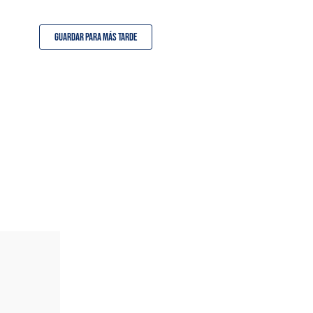
Guardar para más tarde
TAMBIÉN DISPONIBLE
EN SET(S)