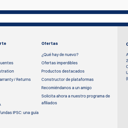
primero en escribir una reseña
Escribir rev
rte
Ofertas
¿Qué hay de nuevo?
2
cuentes
Ofertas imperdibles
O
stration
Productos destacados
U
(
rranty / Returns
Constructor de plataformas
Recomiéndanos a un amigo
Solicita ahora a nuestro programa de
afiliados
A
fundas IPSC: una guía