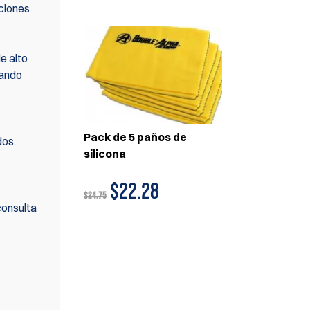
aciones
e alto
uando
Pack de 5 paños de
dos.
silicona
$22.28
$24.75
consulta